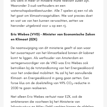
ons werk in meer of mindere mate relevant zullen zijn.
Waaronder 3 oud-wethouders en een
waterschapsbankbestuurder. Alle 7 spelen zij een rol als
het gaat om klimaatvraagstukken. Wie wat precies doet
en wat we van hen kunnen verwachten, zetten we
hieronder uitgebreid voor u op een rij.
Eric Wiebes (VVD) - Minister van Economische Zaken
en Klimaat (EZK)
De naamswijziging van dit ministerie geeft al aan waar
het zwaartepunt van het klimaatbeleid binnen dit kabinet
komt te liggen. Als wethouder van Amsterdam en
vertegenwoordiger van de VNG was Eric Wiebes ook
betrokken bij de totstandkoming van het Energieakkoord
voor het onderdeel mobiliteit. Nu zal hij het aanvullende
Klimaat- en Energieakkoord in gang gaan zetten. Een
forse klus om de doelstelling van 49% CO
-reductie in
2
2030 te gaan realiseren.
Niet alleen Eric Wiebes verhuist naar EZK, ook de
ambtenaren die voorheen bij het Ministerie van
Infrastructuur en Milieu (IeM) werkten binnen de afdeling