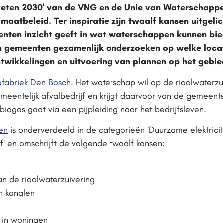
keten 2030' van de VNG en de Unie van Waterschappe
maatbeleid. Ter inspiratie zijn twaalf kansen uitgeli
enten inzicht geeft in wat waterschappen kunnen bi
 gemeenten gezamenlijk onderzoeken op welke locat
twikkelingen en uitvoering van plannen op het gebie
efabriek Den Bosch
. Het waterschap wil op de rioolwaterz
eentelijk afvalbedrijf en krijgt daarvoor van de gemeent
biogas gaat via een pijpleiding naar het bedrijfsleven.
en
is onderverdeeld in de categorieën 'Duurzame elektricite
of' en omschrijft de volgende twaalf kansen:
n
van de rioolwaterzuivering
en kanalen
 in woningen