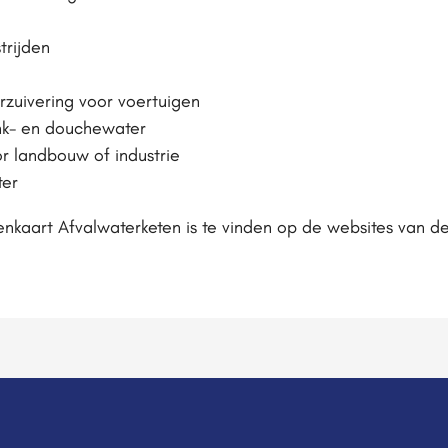
trijden
rzuivering voor voertuigen
ink- en douchewater
or landbouw of industrie
ter
enkaart Afvalwaterketen is te vinden op de websites van d