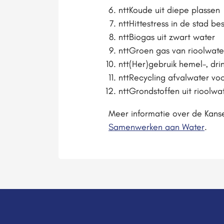
nttKoude uit diepe plassen
nttHittestress in de stad bes
nttBiogas uit zwart water
nttGroen gas van rioolwate
ntt(Her)gebruik hemel-, dr
nttRecycling afvalwater vo
nttGrondstoffen uit rioolwa
Meer informatie over de Kans
Samenwerken aan Water
.