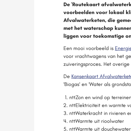
De 'Routekaart afvalwater
voorbeelden voor lokaal kli
Afvalwaterketen, die geme
met het waterschap kunnen
liggen voor toekomstige on
Een mooi voorbeeld is
Energi
voor vrachtwagens van het gem
zuiveringsproces. Het overige 
De
Kansenkaart Afvalwaterket
'Biogas' en 'Water als grondst
nttZon en wind op terreine
nttElektriciteit en warmte 
nttWaterkracht in rivieren 
nttWarmte uit rioolwater
nttWarmte uit douchewater