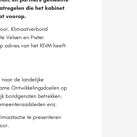
tregelen die het kabinet
at voorop.
door. Klimaatverbond
e Velsen en Pieter
p advies van het RIVM heeft
 naar de landelijke
zame Ontwikkelingsdoelen op
ijk bondgenoten betrekken.
 gemeenteraadsleden enz.
imaatactie te presenteren
oor.