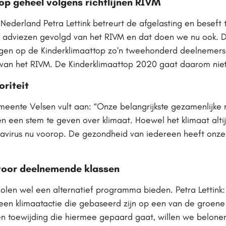
op geheel volgens richtlijnen RIVM
ederland Petra Lettink betreurt de afgelasting en beseft te
de adviezen gevolgd van het RIVM en dat doen we nu ook.
vangen op de Kinderklimaattop zo’n tweehonderd deelnemers
an het RIVM. De Kinderklimaattop 2020 gaat daarom niet
riteit
eente Velsen vult aan: “Onze belangrijkste gezamenlijke 
en een stem te geven over klimaat. Hoewel het klimaat alt
avirus nu voorop. De gezondheid van iedereen heeft onze 
voor deelnemende klassen
olen wel een alternatief programma bieden. Petra Lettink
een klimaatactie die gebaseerd zijn op een van de groen
en toewijding die hiermee gepaard gaat, willen we belonen