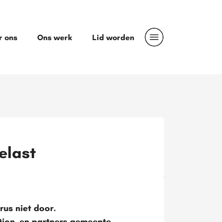
r ons
Ons werk
Lid worden
elast
us niet door.
ion, en partners gemeente