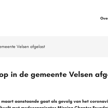
Ove
gemeente Velsen afgelast
op in de gemeente Velsen afg
 maart aanstaande gaat als gevolg van het coronavir
heeft met medeorganisator Missing Chapter Foundat