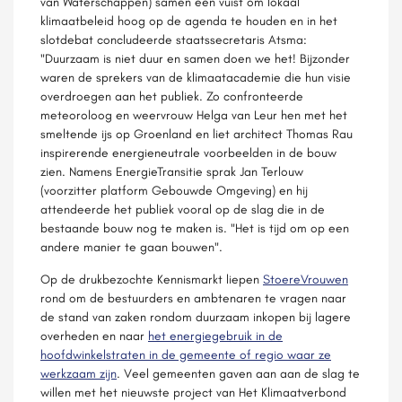
van Waterschappen) samen een vuist om lokaal
klimaatbeleid hoog op de agenda te houden en in het
slotdebat concludeerde staatssecretaris Atsma:
"Duurzaam is niet duur en samen doen we het! Bijzonder
waren de sprekers van de klimaatacademie die hun visie
overdroegen aan het publiek. Zo confronteerde
meteoroloog en weervrouw Helga van Leur hen met het
smeltende ijs op Groenland en liet architect Thomas Rau
inspirerende energieneutrale voorbeelden in de bouw
zien. Namens EnergieTransitie sprak Jan Terlouw
(voorzitter platform Gebouwde Omgeving) en hij
attendeerde het publiek vooral op de slag die in de
bestaande bouw nog te maken is. "Het is tijd om op een
andere manier te gaan bouwen".
Op de drukbezochte Kennismarkt liepen
StoereVrouwen
rond om de bestuurders en ambtenaren te vragen naar
de stand van zaken rondom duurzaam inkopen bij lagere
overheden en naar
het energiegebruik in de
hoofdwinkelstraten in de gemeente of regio waar ze
werkzaam zijn
. Veel gemeenten gaven aan aan de slag te
willen met het nieuwste project van Het Klimaatverbond