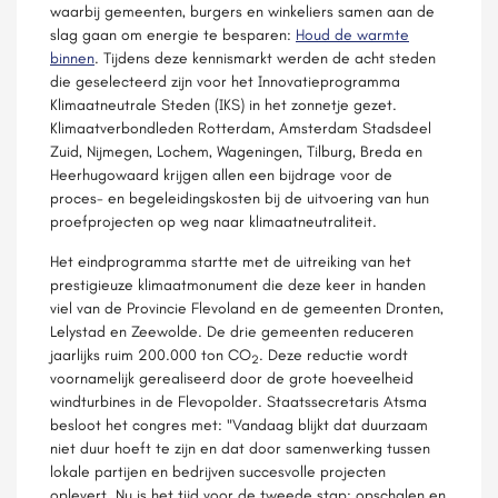
waarbij gemeenten, burgers en winkeliers samen aan de
slag gaan om energie te besparen:
Houd de warmte
binnen
. Tijdens deze kennismarkt werden de acht steden
die geselecteerd zijn voor het Innovatieprogramma
Klimaatneutrale Steden (IKS) in het zonnetje gezet.
Klimaatverbondleden Rotterdam, Amsterdam Stadsdeel
Zuid, Nijmegen, Lochem, Wageningen, Tilburg, Breda en
Heerhugowaard krijgen allen een bijdrage voor de
proces- en begeleidingskosten bij de uitvoering van hun
proefprojecten op weg naar klimaatneutraliteit.
Het eindprogramma startte met de uitreiking van het
prestigieuze klimaatmonument die deze keer in handen
viel van de Provincie Flevoland en de gemeenten Dronten,
Lelystad en Zeewolde. De drie gemeenten reduceren
jaarlijks ruim 200.000 ton CO
. Deze reductie wordt
2
voornamelijk gerealiseerd door de grote hoeveelheid
windturbines in de Flevopolder. Staatssecretaris Atsma
besloot het congres met: "Vandaag blijkt dat duurzaam
niet duur hoeft te zijn en dat door samenwerking tussen
lokale partijen en bedrijven succesvolle projecten
oplevert. Nu is het tijd voor de tweede stap: opschalen en