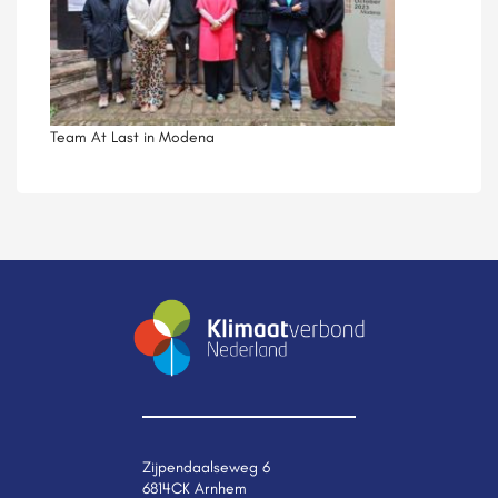
Team At Last in Modena
Zijpendaalseweg 6
6814CK Arnhem