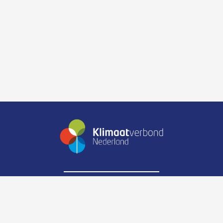
Zijpendaalseweg 6
6814CK Arnhem
Telefoonnummer:
088-0238900
E-mail:
info@klimaatverbond.nl