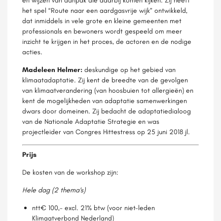
en wijzen van aanpak die daarbij komen kijken. Zij heeft
het spel “Route naar een aardgasvrije wijk” ontwikkeld,
dat inmiddels in vele grote en kleine gemeenten met
professionals en bewoners wordt gespeeld om meer
inzicht te krijgen in het proces, de actoren en de nodige
acties.
Madeleen Helmer:
deskundige op het gebied van
klimaatadaptatie. Zij kent de breedte van de gevolgen
van klimaatverandering (van hoosbuien tot allergieën) en
kent de mogelijkheden van adaptatie samenwerkingen
dwars door domeinen. Zij bedacht de adaptatiedialoog
van de Nationale Adaptatie Strategie en was
projectleider van Congres Hittestress op 25 juni 2018 jl.
Prijs
De kosten van de workshop zijn:
Hele dag (2 thema's)
ntt€ 100,- excl. 21% btw (voor niet-leden
Klimaatverbond Nederland)