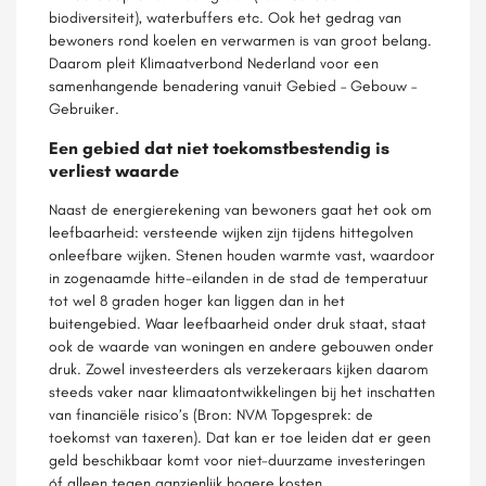
biodiversiteit), waterbuffers etc. Ook het gedrag van
bewoners rond koelen en verwarmen is van groot belang.
Daarom pleit Klimaatverbond Nederland voor een
samenhangende benadering vanuit Gebied – Gebouw –
Gebruiker.
Een gebied dat niet toekomstbestendig is
verliest waarde
Naast de energierekening van bewoners gaat het ook om
leefbaarheid: versteende wijken zijn tijdens hittegolven
onleefbare wijken. Stenen houden warmte vast, waardoor
in zogenaamde hitte-eilanden in de stad de temperatuur
tot wel 8 graden hoger kan liggen dan in het
buitengebied. Waar leefbaarheid onder druk staat, staat
ook de waarde van woningen en andere gebouwen onder
druk. Zowel investeerders als verzekeraars kijken daarom
steeds vaker naar klimaatontwikkelingen bij het inschatten
van financiële risico’s (Bron: NVM Topgesprek: de
toekomst van taxeren). Dat kan er toe leiden dat er geen
geld beschikbaar komt voor niet-duurzame investeringen
óf alleen tegen aanzienlijk hogere kosten.