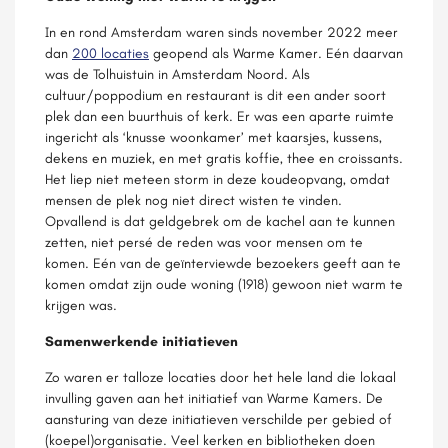
In en rond Amsterdam waren sinds november 2022 meer
dan
200 locaties
geopend als Warme Kamer. Eén daarvan
was de Tolhuistuin in Amsterdam Noord. Als
cultuur/poppodium en restaurant is dit een ander soort
plek dan een buurthuis of kerk. Er was een aparte ruimte
ingericht als ‘knusse woonkamer’ met kaarsjes, kussens,
dekens en muziek, en met gratis koffie, thee en croissants.
Het liep niet meteen storm in deze koudeopvang, omdat
mensen de plek nog niet direct wisten te vinden.
Opvallend is dat geldgebrek om de kachel aan te kunnen
zetten, niet persé de reden was voor mensen om te
komen. Eén van de geïnterviewde bezoekers geeft aan te
komen omdat zijn oude woning (1918) gewoon niet warm te
krijgen was.
Samenwerkende initiatieven
Zo waren er talloze locaties door het hele land die lokaal
invulling gaven aan het initiatief van Warme Kamers. De
aansturing van deze initiatieven verschilde per gebied of
(koepel)organisatie. Veel kerken en bibliotheken doen