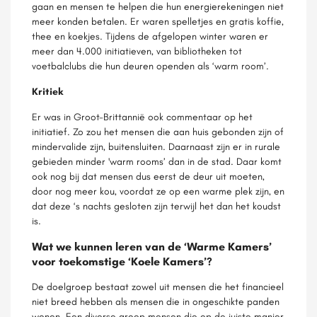
gaan en mensen te helpen die hun energierekeningen niet
meer konden betalen. Er waren spelletjes en gratis koffie,
thee en koekjes. Tijdens de afgelopen winter waren er
meer dan 4.000 initiatieven, van bibliotheken tot
voetbalclubs die hun deuren openden als ‘warm room’.
Kritiek
Er was in Groot-Brittannië ook commentaar op het
initiatief. Zo zou het mensen die aan huis gebonden zijn of
mindervalide zijn, buitensluiten. Daarnaast zijn er in rurale
gebieden minder 'warm rooms’ dan in de stad. Daar komt
ook nog bij dat mensen dus eerst de deur uit moeten,
door nog meer kou, voordat ze op een warme plek zijn, en
dat deze ‘s nachts gesloten zijn terwijl het dan het koudst
is.
Wat we kunnen leren van de ‘Warme Kamers’
voor toekomstige ‘Koele Kamers’?
De doelgroep bestaat zowel uit mensen die het financieel
niet breed hebben als mensen die in ongeschikte panden
wonen. Een diverse groep mensen die op de juiste manier