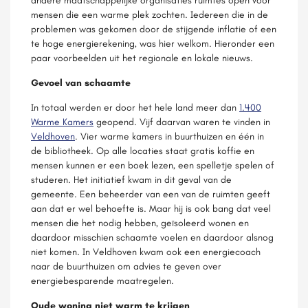
andere maatschappelijke organisaties ruimtes open voor
mensen die een warme plek zochten. Iedereen die in de
problemen was gekomen door de stijgende inflatie of een
te hoge energierekening, was hier welkom. Hieronder een
paar voorbeelden uit het regionale en lokale nieuws.
Gevoel van schaamte
In totaal werden er door het hele land meer dan
1.400
Warme Kamers
geopend. Vijf daarvan waren te vinden in
Veldhoven
. Vier warme kamers in buurthuizen en één in
de bibliotheek. Op alle locaties staat gratis koffie en
mensen kunnen er een boek lezen, een spelletje spelen of
studeren. Het initiatief kwam in dit geval van de
gemeente. Een beheerder van een van de ruimten geeft
aan dat er wel behoefte is. Maar hij is ook bang dat veel
mensen die het nodig hebben, geïsoleerd wonen en
daardoor misschien schaamte voelen en daardoor alsnog
niet komen. In Veldhoven kwam ook een energiecoach
naar de buurthuizen om advies te geven over
energiebesparende maatregelen.
Oude woning niet warm te krijgen