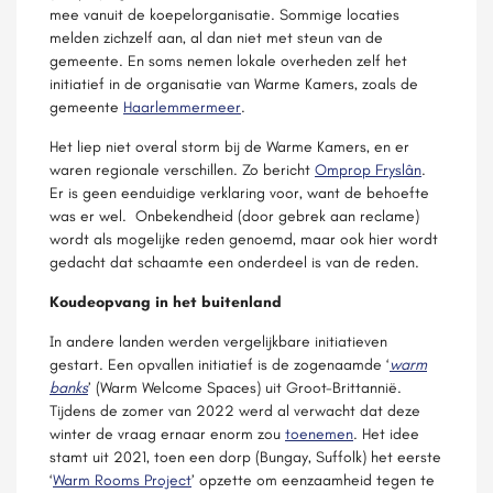
mee vanuit de koepelorganisatie. Sommige locaties
melden zichzelf aan, al dan niet met steun van de
gemeente. En soms nemen lokale overheden zelf het
initiatief in de organisatie van Warme Kamers, zoals de
gemeente
Haarlemmermeer
.
Het liep niet overal storm bij de Warme Kamers, en er
waren regionale verschillen. Zo bericht
Omprop Fryslân
.
Er is geen eenduidige verklaring voor, want de behoefte
was er wel. Onbekendheid (door gebrek aan reclame)
wordt als mogelijke reden genoemd, maar ook hier wordt
gedacht dat schaamte een onderdeel is van de reden.
Koudeopvang in het buitenland
In andere landen werden vergelijkbare initiatieven
gestart. Een opvallen initiatief is de zogenaamde ‘
warm
banks
’ (Warm Welcome Spaces) uit Groot-Brittannië.
Tijdens de zomer van 2022 werd al verwacht dat deze
winter de vraag ernaar enorm zou
toenemen
. Het idee
stamt uit 2021, toen een dorp (Bungay, Suffolk) het eerste
‘
Warm Rooms Project
’ opzette om eenzaamheid tegen te