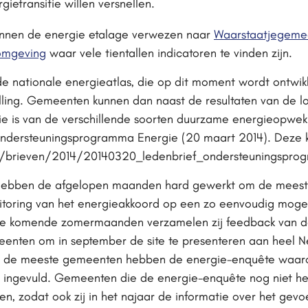
ietransitie willen versnellen.
binnen de energie etalage verwezen naar
Waarstaatjegemee
omgeving
waar vele tientallen indicatoren te vinden zijn.
 de nationale energieatlas, die op dit moment wordt ontwik
ing. Gemeenten kunnen dan naast de resultaten van de lo
e is van de verschillende soorten duurzame energieopwekk
ndersteuningsprogramma Energie (20 maart 2014). Deze ku
g/brieven/2014/20140320_ledenbrief_ondersteuningspro
e hebben de afgelopen maanden hard gewerkt om de meest 
itoring van het energieakkoord op een zo eenvoudig mogeli
 De komende zomermaanden verzamelen zij feedback van d
eenten om in september de site te presenteren aan heel N
g de meeste gemeenten hebben de energie-enquête waaro
, ingevuld. Gemeenten die de energie-enquête nog niet h
n, zodat ook zij in het najaar de informatie over het gevo