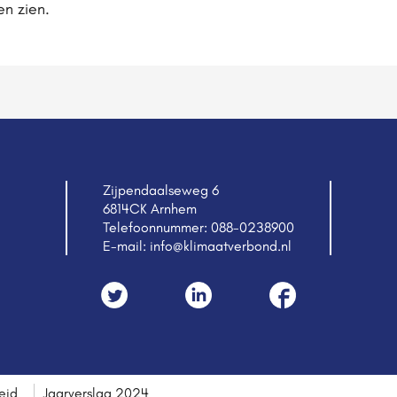
en zien.
Zijpendaalseweg 6
6814CK Arnhem
Telefoonnummer:
088-0238900
E-mail:
info@klimaatverbond.nl
eid
Jaarverslag 2024