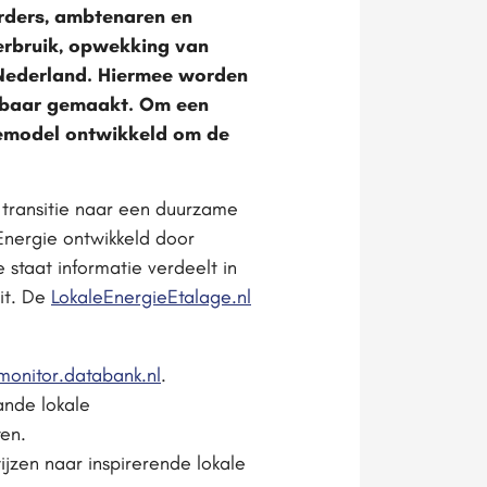
urders, ambtenaren en
verbruik, opwekking van
 Nederland. Hiermee worden
htbaar gemaakt. Om een
semodel ontwikkeld om de
e transitie naar een duurzame
nergie ontwikkeld door
staat informatie verdeelt in
it. De
LokaleEnergieEtalage.nl
onitor.databank.nl
.
ande lokale
en.
ijzen naar inspirerende lokale