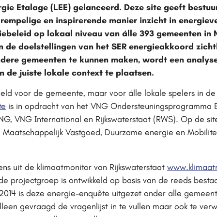
ergie Etalage (LEE) gelanceerd. Deze site geeft bestu
drempelige en inspirerende manier inzicht in energie
iebeleid op lokaal niveau van álle 393 gemeenten in
an de doelstellingen van het SER energieakkoord zic
 andere gemeenten te kunnen maken, wordt een analy
 de juiste lokale context te plaatsen.
oeld voor de gemeente, maar voor álle lokale spelers in d
te
is in opdracht van het VNG Ondersteuningsprogramma E
G, VNG International en Rijkswaterstaat (RWS). Op de site 
n, Maatschappelijk Vastgoed, Duurzame energie en Mobilite
:
s uit de klimaatmonitor van Rijkswaterstaat
www.klimaatm
 de projectgroep is ontwikkeld op basis van de reeds besta
2014 is deze energie-enquête uitgezet onder alle gemeent
een gevraagd de vragenlijst in te vullen maar ook te verw