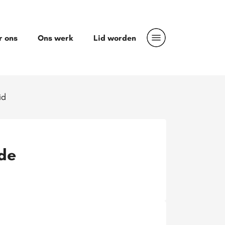
r ons
Ons werk
Lid worden
id
 de