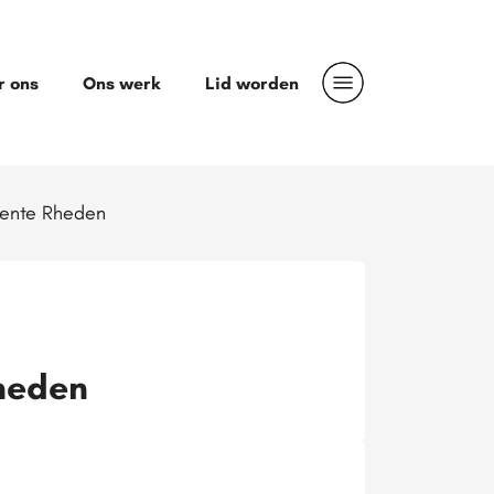
r ons
Ons werk
Lid worden
eente Rheden
heden