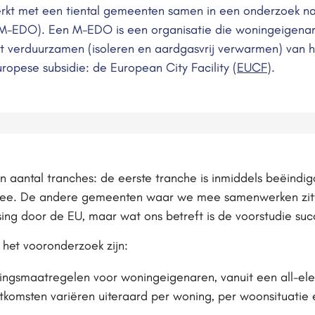
rkt met een tiental gemeenten samen in een onderzoek na
(M-EDO). Een M-EDO is een organisatie die woningeigenar
et verduurzamen (isoleren en aardgasvrij verwarmen) van 
opese subsidie: de European City Facility (
EUCF
).
 aantal tranches: de eerste tranche is inmiddels beëindigd
e. De andere gemeenten waar we mee samenwerken zitte
tsing door de EU, maar wat ons betreft is de voorstudie suc
t het vooronderzoek zijn:
gsmaatregelen voor woningeigenaren, vanuit een all-elect
komsten variëren uiteraard per woning, per woonsituatie en