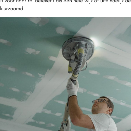
t voor haar rol betekent als een hele wijk of uiteindelijk
duurzaamd.