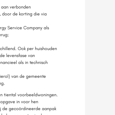
r aan verbonden
, door de korting die via
ergy Service Company als
erug;
schillend. Ook per huishouden
n de levensfase van
ancieel als in technisch
gierol) van de gemeente
ng.
n tiental voorbeeldwoningen.
e opgave in voor hen
 bij de gecoördineerde aanpak