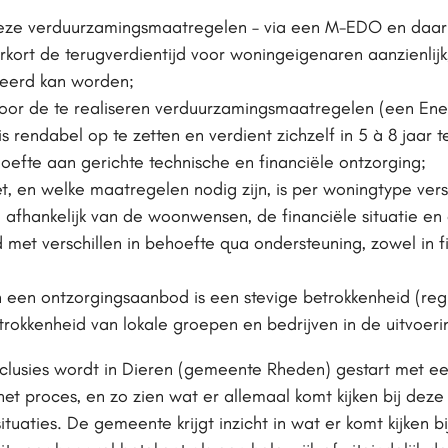
deze verduurzamingsmaatregelen – via een M-EDO en daa
erkort de terugverdientijd voor woningeigenaren aanzienlijk
seerd kan worden;
voor de te realiseren verduurzamingsmaatregelen (een En
rendabel op te zetten en verdient zichzelf in 5 à 8 jaar t
efte aan gerichte technische en financiële ontzorging;
et, en welke maatregelen nodig zijn, is per woningtype ver
o.a. afhankelijk van de woonwensen, de financiële situatie e
et verschillen in behoefte qua ondersteuning, zowel in fin
n een ontzorgingsaanbod is een stevige betrokkenheid (re
trokkenheid van lokale groepen en bedrijven in de uitvoeri
clusies wordt in Dieren (gemeente Rheden) gestart met ee
het proces, en zo zien wat er allemaal komt kijken bij dez
tuaties. De gemeente krijgt inzicht in wat er komt kijken