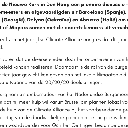
 de Nieuwe Kerk in Den Haag een plenaire discussie 
eesters en afgevaardigden uit Barcelona (Spanje), 
 (Georgië), Dolyna (Oekraïne) en Abruzzo (Italië) om
 of Mayors samen met de ondertekenaars uit verschi
 van het jaarlijkse Climate Alliance congres dat dit jaar 
d.
r voren dat de diverse steden door het ondertekenen van
beleid konden realiseren. Daarnaast is de rol van de bur
tien jaar gewicht kan geven aan het lokale klimaatbeleid
n de uitvoering van de 20/20/20 doelstellingen.
rg nam als ambassadeur van het Nederlandse Burgemees
en dat hij meer hulp wil vanuit Brussel om plannen lokaal voo
e hulp van de Climate Alliance bij het voorbereidende pro
itvoering van de daadwerkelijke plannen meer hulp te will
een woordvoerder voor Günther Oettinger, beaamde deze 