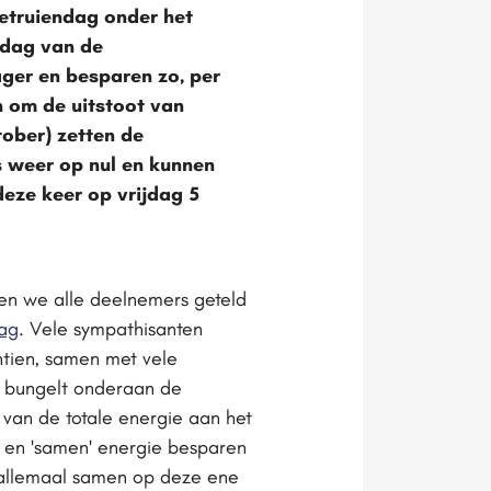
etruiendag onder het
e dag van de
ger en besparen zo, per
n om de uitstoot van
ober) zetten de
s weer op nul en kunnen
eze keer op vrijdag 5
en we alle deelnemers geteld
ag
. Vele sympathisanten
ntien, samen met vele
nd bungelt onderaan de
 van de totale energie aan het
 en 'samen' energie besparen
 we allemaal samen op deze ene