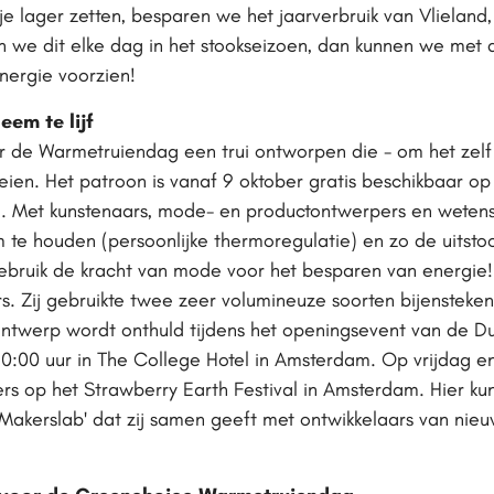
 lager zetten, besparen we het jaarverbruik van Vlieland, 
we dit elke dag in het stookseizoen, dan kunnen we met
nergie voorzien!
em te lijf
oor de Warmetruiendag een trui ontworpen die - om het zelf
reien. Het patroon is vanaf 9 oktober gratis beschikbaar o
g
. Met kunstenaars, mode- en productontwerpers en wete
te houden (persoonlijke thermoregulatie) en zo de uitstoo
ebruik de kracht van mode voor het besparen van energie! D
. Zij gebruikte twee zeer volumineuze soorten bijensteken
 ontwerp wordt onthuld tijdens het openingsevent van de D
:00 uur in The College Hotel in Amsterdam. Op vrijdag en
pers op het Strawberry Earth Festival in Amsterdam. Hier k
t 'Makerslab' dat zij samen geeft met ontwikkelaars van ni