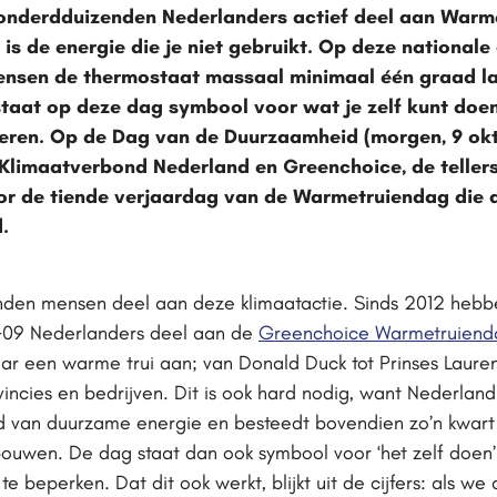
honderdduizenden Nederlanders actief deel aan Warm
is de energie die je niet gebruikt. Op deze national
ensen de thermostaat massaal minimaal één graad la
 staat op deze dag symbool voor wat je zelf kunt doe
eren. Op de Dag van de Duurzaamheid (morgen, 9 okt
Klimaatverbond Nederland en Greenchoice, de teller
r de tiende verjaardag van de Warmetruiendag die d
.
enden mensen deel aan deze klimaatactie. Sinds 2012 hebb
.409 Nederlanders deel aan de
Greenchoice Warmetruiend
aar een warme trui aan; van Donald Duck tot Prinses Laure
incies en bedrijven. Dit is ook hard nodig, want Nederla
ed van duurzame energie en besteedt bovendien zo’n kwart
uwen. De dag staat dan ook symbool voor ‘het zelf doen’
t te beperken. Dat dit ook werkt, blijkt uit de cijfers: als