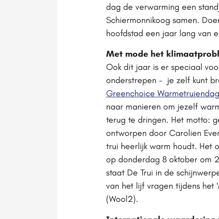
dag de verwarming een standje
Schiermonnikoog samen. Doen 
hoofdstad een jaar lang van e
Met mode het klimaatproble
Ook dit jaar is er speciaal v
onderstrepen - je zelf kunt b
Greenchoice Warmetruienda
naar manieren om jezelf warm 
terug te dringen. Het motto: g
ontworpen door Carolien Evers
trui heerlijk warm houdt. Het
op donderdag 8 oktober om 20
staat De Trui in de schijnwer
van het lijf vragen tijdens he
(Wool2).