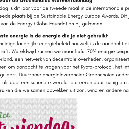
 voor de Greenchoice Warmetruiendag
 is dit jaar voor de tweede maal in de internationale pri
eede plaats bij de Sustainable Energy Europe Awards. Dit j
 van de Energy Globe Foundation bij gekomen.
te energie is de energie die je niet gebruikt
 huidige landelijke energiebeleid nauwelijks de aandacht d
treft. Wereldwijd kunnen we maar liefst 70% energie besp
rland, een netwerk van decentrale overheden, organisee
nen om aandacht te vragen voor het Kyoto-protocol, het in
reguleert. Duurzame energieleverancier Greenchoice onde
 als doel een schonere wereld te creëren door zuinig en 
ruiken die we samen opwekken uit zon, wind en andere nat