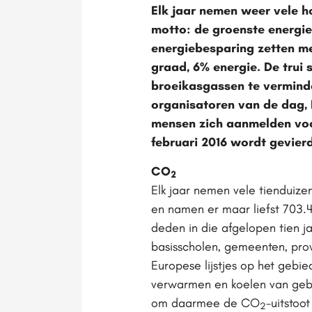
Elk jaar nemen weer vele 
motto: de groenste energie 
energiebesparing zetten m
graad, 6% energie. De trui
broeikasgassen te vermind
organisatoren van de dag, 
mensen zich aanmelden voo
februari 2016 wordt gevierd
CO
2
Elk jaar nemen vele tienduiz
en namen er maar liefst 703
deden in die afgelopen tien j
basisscholen, gemeenten, prov
Europese lijstjes op het gebi
verwarmen en koelen van gebo
om daarmee de CO
-uitstoo
2