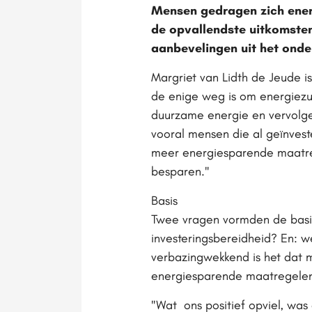
Mensen gedragen zich energ
de opvallendste uitkomsten
aanbevelingen uit het onde
Margriet van Lidth de Jeude is
de enige weg is om energiezui
duurzame energie en vervolgen
vooral mensen die al geïnvest
meer energiesparende maatreg
besparen."
Basis
Twee vragen vormden de basis
investeringsbereidheid? En: 
verbazingwekkend is het dat m
energiesparende maatregele
"Wat ons positief opviel, wa