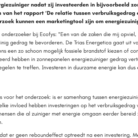
iezuiniger nadat zij investeerden in bijvoorbeeld zo
 van het rapport ‘De relatie tussen verbruiksgedrag e
rzoek kunnen een marketingtool zijn om energiezuini
 onderzoeker bij Ecofys: "Een van de zaken die mij opviel, i
nig gedrag te bevorderen. De Trias Energetica gaat uit va
s een zo schoon mogelijk fossiele brandstof kiezen of com
eerd hebben in zonnepanelen energiezuiniger gedrag verto
elen te treffen. Investeren in duurzame energie kan dus 
 voor het onderzoek: is er samenhang tussen energiezuin
welke invloed hebben investeringen op het verbruiksgedra
ensen die al zuiniger met energie omgaan eerder bereid zi
n.
s dat er geen reboundeffect optreedt na een investering.