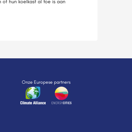
 of hun koelkast al toe is aan
Onze Europese partners