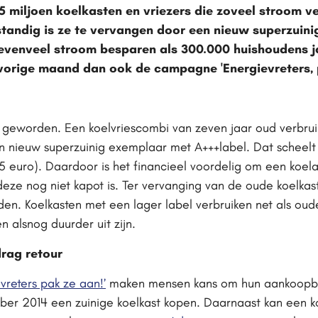
,5 miljoen koelkasten en vriezers die zoveel stroom v
tandig is ze te vervangen door een nieuw superzuini
evenveel stroom besparen als 300.000 huishoudens ja
vorige maand dan ook de campagne 'Energievreters, 
er geworden. Een koelvriescombi van zeven jaar oud verbru
een nieuw superzuinig exemplaar met A+++label. Dat scheelt 
 euro). Daardoor is het financieel voordelig om een koel
 deze nog niet kapot is. Ter vervanging van de oude koelka
n. Koelkasten met een lager label verbruiken net als oud
alsnog duurder uit zijn.
rag retour
vreters pak ze aan!’
maken mensen kans om hun aankoopbedr
ber 2014 een zuinige koelkast kopen. Daarnaast kan een ko