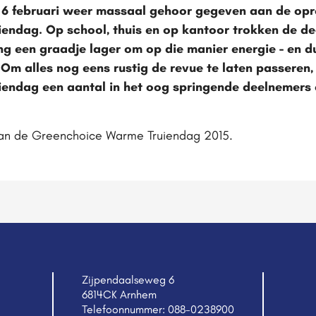
g 6 februari weer massaal gehoor gegeven aan de op
endag. Op school, thuis en op kantoor trokken de d
g een graadje lager om op die manier energie - en 
Om alles nog eens rustig de revue te laten passeren,
ndag een aantal in het oog springende deelnemers e
 van de Greenchoice Warme Truiendag 2015.
Zijpendaalseweg 6
6814CK Arnhem
Telefoonnummer:
088-0238900