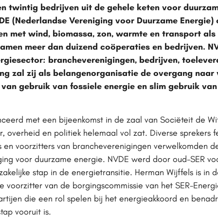
n twintig bedrijven uit de gehele keten voor duurza
VDE (Nederlandse Vereniging voor Duurzame Energie)
llen met wind, biomassa, zon, warmte en transport al
men meer dan duizend coöperaties en bedrijven. NVD
giesector: brancheverenigingen, bedrijven, toelever
g zal zij als belangenorganisatie de overgang naar
an gebruik van fossiele energie en slim gebruik va
ceerd met een bijeenkomst in de zaal van Sociëteit de Wi
r, overheid en politiek helemaal vol zat. Diverse sprekers
s en voorzitters van brancheverenigingen verwelkomden d
ing voor duurzame energie. NVDE werd door oud-SER voor
elijke stap in de energietransitie. Herman Wijffels is in d
 voorzitter van de borgingscommissie van het SER-Energie
ijen die een rol spelen bij het energieakkoord en benadr
ap vooruit is.