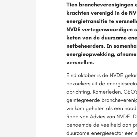
Tien brancheverenigingen e
krachten verenigd in de N
energietransitie te versne
NVDE vertegenwoordigen sa
keten van de duurzame ener
netbeheerders. In samenhan
energieopwekking, afname v
versnellen.
Eind oktober is de NVDE gelan
bezoekers uit de energiesecto
oprichting. Kamerleden, CEO’
geïntegreerde brancheverenig
welkom geheten als een noodzak
Raad van Advies van NVDE. De
benoemde de veelheid aan part
duurzame energiesector een st