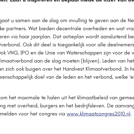
gaat u samen aan de slag om invulling te geven aan de New
jke partners. Wat bieden decentrale overheden en wat vrag
eren via haar jaarplan. Dat actieplan wordt aansluitend b
verbond. Ook dit deel is toegankelijk voor alle deelnemer
Ook VNG, IPO en de Unie van Waterschappen zijn voor de 
Klimaatverbond aan de slag moeten (blijven). Leden van h
an zich ook buigen over het Handvest Klimaatverbond. In he
enschappelijk doel van de leden en het verbond, welke ‘eis
e om het maximale te halen uit het klimaatbeleid van gemee
g met overheid, burgers en het bedrijfsleven. De aanvang
e melden voor het congres via
www.klimaatcongres2010.nl
.