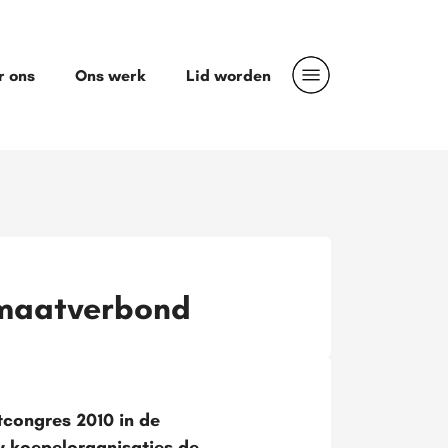
r ons
Ons werk
Lid worden
imaatverbond
tcongres 2010 in de
w koepelorganisaties de