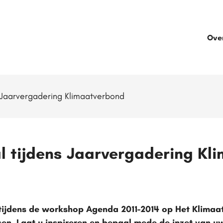
Ove
 Jaarvergadering Klimaatverbond
 tijdens Jaarvergadering Kl
tijdens de workshop Agenda 2011-2014 op Het Klimaa
en. Laat u inspireren en bepaal mede de inzet van u