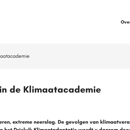
Ove
maatacademie
in de Klimaatacademie
eren, extreme neerslag. De gevolgen van klimaatver
In het Drieluik Klimaatadaptatie wordt u daarom do