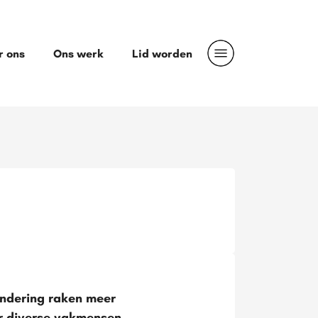
r ons
Ons werk
Lid worden
andering raken meer
or diverse vakmensen