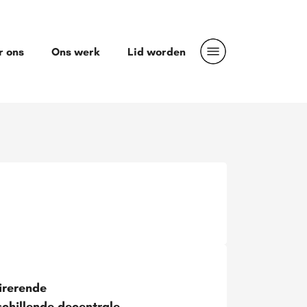
r ons
Ons werk
Lid worden
irerende
chillende decentrale