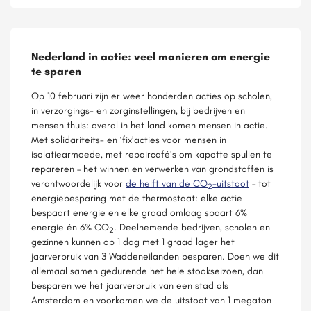
Nederland in actie: veel manieren om energie
te sparen
Op 10 februari zijn er weer honderden acties op scholen,
in verzorgings- en zorginstellingen, bij bedrijven en
mensen thuis: overal in het land komen mensen in actie.
Met solidariteits- en ‘fix’acties voor mensen in
isolatiearmoede, met repaircafé’s om kapotte spullen te
repareren – het winnen en verwerken van grondstoffen is
verantwoordelijk voor
de helft van de CO
-uitstoot
– tot
2
energiebesparing met de thermostaat: elke actie
bespaart energie en elke graad omlaag spaart 6%
energie én 6% CO
. Deelnemende bedrijven, scholen en
2
gezinnen kunnen op 1 dag met 1 graad lager het
jaarverbruik van 3 Waddeneilanden besparen. Doen we dit
allemaal samen gedurende het hele stookseizoen, dan
besparen we het jaarverbruik van een stad als
Amsterdam en voorkomen we de uitstoot van 1 megaton