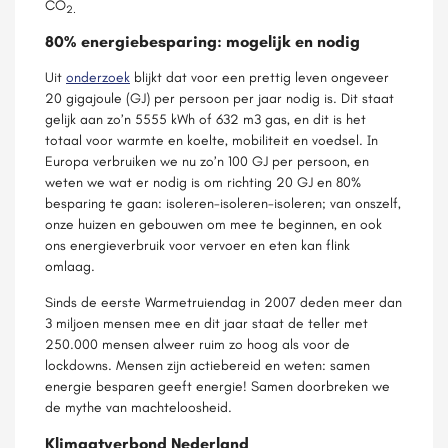
CO
2.
80% energiebesparing: mogelijk en nodig
Uit
onderzoek
blijkt dat voor een prettig leven ongeveer
20 gigajoule (GJ) per persoon per jaar nodig is. Dit staat
gelijk aan zo’n 5555 kWh of 632 m3 gas, en dit is het
totaal voor warmte en koelte, mobiliteit en voedsel. In
Europa verbruiken we nu zo’n 100 GJ per persoon, en
weten we wat er nodig is om richting 20 GJ en 80%
besparing te gaan: isoleren-isoleren-isoleren; van onszelf,
onze huizen en gebouwen om mee te beginnen, en ook
ons energieverbruik voor vervoer en eten kan flink
omlaag.
Sinds de eerste Warmetruiendag in 2007 deden meer dan
3 miljoen mensen mee en dit jaar staat de teller met
250.000 mensen alweer ruim zo hoog als voor de
lockdowns. Mensen zijn actiebereid en weten: samen
energie besparen geeft energie! Samen doorbreken we
de mythe van machteloosheid.
Klimaatverbond Nederland