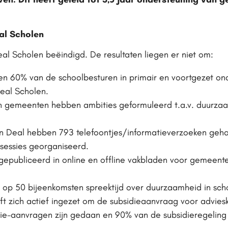
.
al Scholen
eal Scholen beëindigd. De resultaten liegen er niet om:
 60% van de schoolbesturen in primair en voortgezet ond
Deal Scholen.
n gemeenten hebben ambities geformuleerd t.a.v. duurzaa
en Deal hebben 793 telefoontjes/informatieverzoeken geh
issessies georganiseerd.
n gepubliceerd in online en offline vakbladen voor gemeent
 op 50 bijeenkomsten spreektijd over duurzaamheid in sc
t zich actief ingezet om de subsidieaanvraag voor advies
die-aanvragen zijn gedaan en 90% van de subsidieregeling 