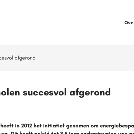
Ove
cesvol afgerond
olen succesvol afgerond
heeft in 2012 het initiatief genomen om energiebesp
even. Dit heeft geleid tot 3,5 jaar ondersteuning van