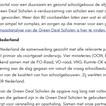
isportal voor een duurzaam en gezond schoolgebouw de afg
Green Deal Scholen is verduurzaming van scholen een vas
geworden. Meer dan 80 voorbeelden laten zien wat er all
 van simpel tot complex, en zorgen op die manier voor een
impactanalyse van de Green Deal Scholen is hier te vinden
Nederland
Nederland de samenwerking gezocht met alle relevante part
l primair als voortgezet onderwijs. Vier ministeries (OCW
kend samen met de PO-Raad, VO-raad, VNG, Ruimte-OK e
ekening aan de slag gegaan om vanuit de vraag schoolbes
en van de kwaliteit van hun schoolgebouwen. Zij werkten i
R Nederland.
 van de Green Deal Scholen de opgave nog lang niet volto
ssen die geleerd zijn in de Green Deal Scholen te gebruik
orgt voor versnelling en opschaling. Samen met onze part