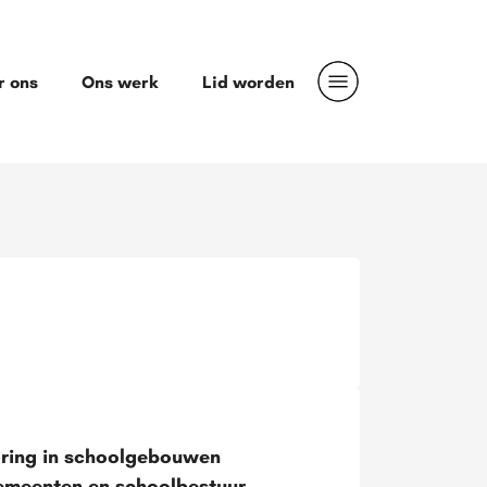
r ons
Ons werk
Lid worden
aring in schoolgebouwen
 gemeenten en schoolbestuur