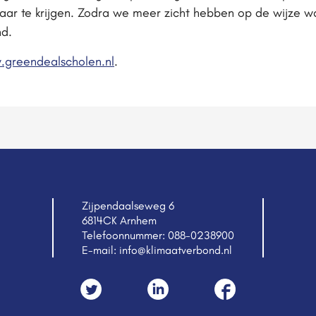
kaar te krijgen. Zodra we meer zicht hebben op de wijze 
nd.
greendealscholen.nl
.
Zijpendaalseweg 6
6814CK Arnhem
Telefoonnummer:
088-0238900
E-mail:
info@klimaatverbond.nl