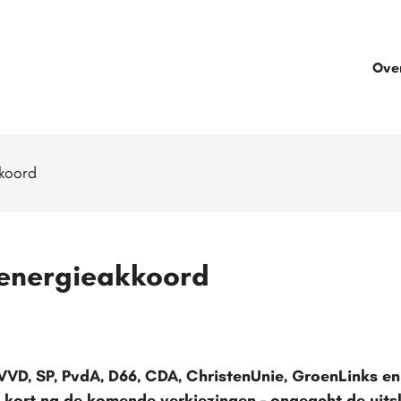
Ove
kkoord
n energieakkoord
VVD, SP, PvdA, D66, CDA, ChristenUnie, GroenLinks en 
 kort na de komende verkiezingen - ongeacht de uitsl