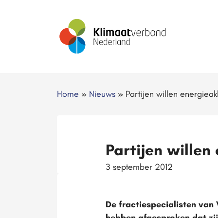
Home
»
Nieuws
»
Partijen willen energiea
Partijen wille
3 september 2012
De fractiespecialisten van 
hebben afgesproken dat zij