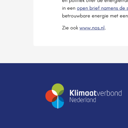
en politiek over de energietra
in een
open brief namens de 
betrouwbare energie met een c
Zie ook
www.nos.nl
.