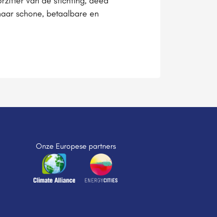
rzitter van de stichting, deed
aar schone, betaalbare en
Onze Europese partners