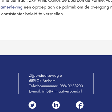
nsitie centraal. ZKH Prins Carlos de Bourbon de Parme, voo
samenleving
een oproep aan de politiek om de overgang n
onsistenter beleid te versnellen.
Zijpendaalseweg 6
6814CK Arnhem
Telefoonnummer:
088-0238900
E-mail:
info@klimaatverbond.nl