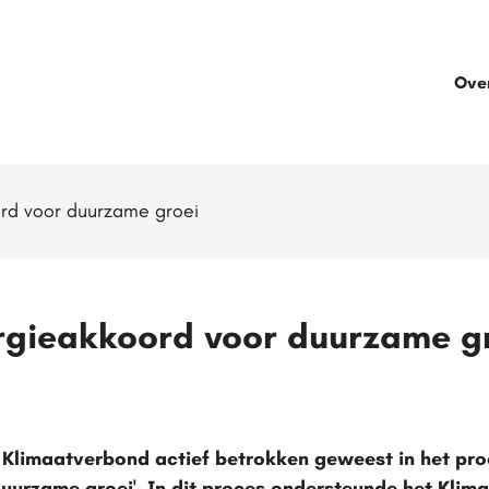
Ove
ord voor duurzame groei
rgieakkoord voor duurzame g
 Klimaatverbond actief betrokken geweest in het proc
uurzame groei'. In dit proces ondersteunde het Klim