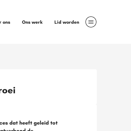
r ons
Ons werk
Lid worden
roei
es dat heeft geleid tot
aatverbond de