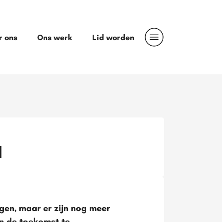
r ons
Ons werk
Lid worden
d
en, maar er zijn nog meer
in de toekomst te