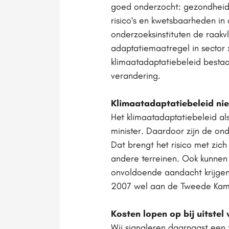
goed onder­zocht: gezondheid
risico's en kwets­baarheden in
onderzoeks­instituten de raak
adaptatiemaatregel in sector 
klimaatadaptatiebeleid bestaa
verandering.
Klimaatadaptatiebeleid ni
Het klimaat­adaptatiebeleid a
minister. Daardoor zijn de on
Dat brengt het risico met zi
andere terreinen. Ook kunnen
onvoldoende aandacht krijgen.
2007 wel aan de Tweede Kam
Kosten lopen op bij uitste
Wij signaleren daarnaast een 