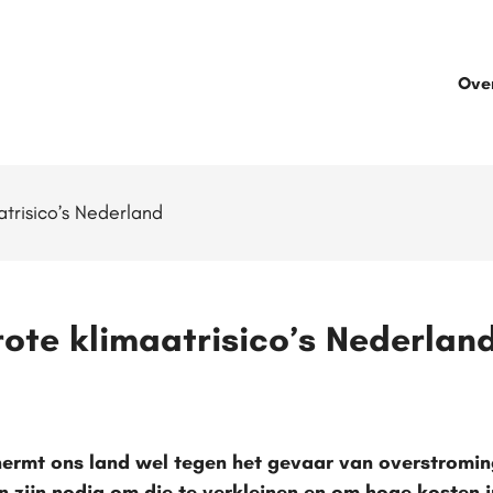
Ove
trisico’s Nederland
ote klimaatrisico’s Nederlan
rmt ons land wel tegen het gevaar van overstroming
en zijn nodig om die te verkleinen en om hoge kosten 