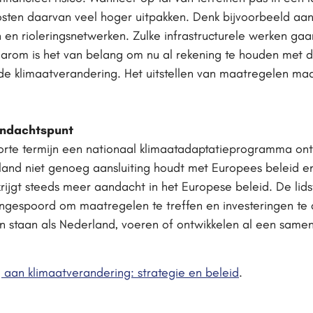
kosten daarvan veel hoger uitpakken. Denk bijvoorbeeld a
n rioleringsnetwerken. Zulke infrastructurele werken gaan
arom is het van belang om nu al rekening te houden met d
e klimaatverandering. Het uitstellen van maatregelen maa
andachtspunt
orte termijn een nationaal klimaatadaptatieprogramma ont
land niet genoeg aansluiting houdt met Europees beleid e
rijgt steeds meer aandacht in het Europese beleid. De lidst
espoord om maatregelen te treffen en investeringen te 
n staan als Nederland, voeren of ontwikkelen al een same
aan klimaatverandering: strategie en beleid
.