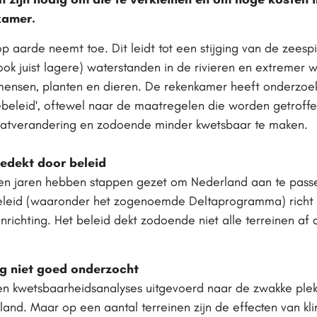
kamer.
aarde neemt toe. Dit leidt tot een stijging van de zeespi
ook juist lagere) waterstanden in de rivieren en extremer 
ensen, planten en dieren. De rekenkamer heeft onderzoe
ebeleid', oftewel naar de maatregelen die worden getroff
aatverandering en zodoende minder kwetsbaar te maken.
fgedekt door beleid
pen jaren hebben stappen gezet om Nederland aan te pass
beleid (waaronder het zogenoemde Deltaprogramma) richt z
inrichting. Het beleid dekt zodoende niet alle terreinen af 
g niet goed onder­zocht
en kwetsbaar­heidsanalyses uitgevoerd naar de zwakke plek
land. Maar op een aantal terreinen zijn de effecten van kl