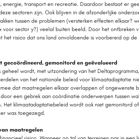
, energie, transport en recreatie. Daardoor bestaat er ge
 deze sectoren zijn. Ook blijven in de afzonderlijke onderz
vlakken tussen de problemen (versterken effecten elkaar? 
x voor sector y?) veelal buiten beeld. Door het ontbreken
t het risico dat ons land onvoldoende is voorbereid op de
et gecoördineerd, gemonitord en geëvalueerd
ls geheel wordt, met uitzon­dering van het Deltaprogramma
derdelen van het nationale beleid voor klimaatadaptatie n
ch mee dat maatregelen elkaar over­lappen of ongewenste 
 door een gebrek aan coördinatie onderwerpen tussen wal 
 Het klimaat­adaptatiebeleid wordt ook niet gemonitord of
er was toegezegd.
l van maatregelen
financieel risico. Wanneer op tal van terreinen pas in een