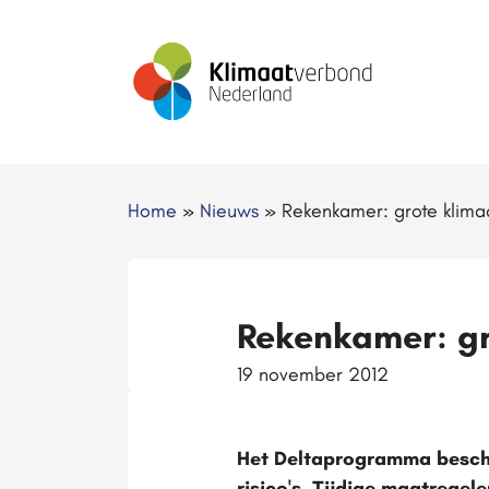
Home
»
Nieuws
»
Rekenkamer: grote klimaa
Rekenkamer: gr
19 november 2012
Het Deltaprogramma besche
risico's. Tijdige maatregel