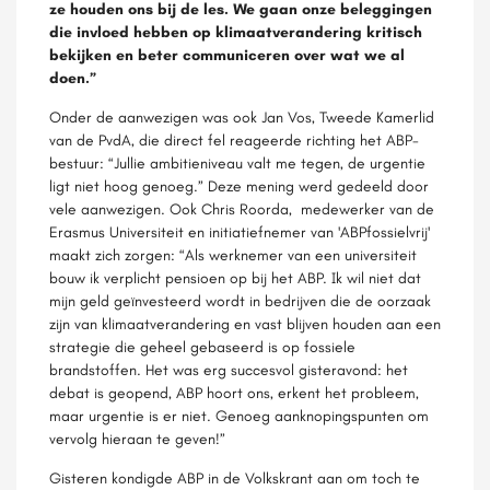
ze houden ons bij de les. We gaan onze beleggingen
die invloed hebben op klimaatverandering kritisch
bekijken en beter communiceren over wat we al
doen.”
Onder de aanwezigen was ook Jan Vos, Tweede Kamerlid
van de PvdA, die direct fel reageerde richting het ABP-
bestuur: “Jullie ambitieniveau valt me tegen, de urgentie
ligt niet hoog genoeg.” Deze mening werd gedeeld door
vele aanwezigen. Ook Chris Roorda, medewerker van de
Erasmus Universiteit en initiatiefnemer van 'ABPfossielvrij'
maakt zich zorgen: “Als werknemer van een universiteit
bouw ik verplicht pensioen op bij het ABP. Ik wil niet dat
mijn geld geïnvesteerd wordt in bedrijven die de oorzaak
zijn van klimaatverandering en vast blijven houden aan een
strategie die geheel gebaseerd is op fossiele
brandstoffen. Het was erg succesvol gisteravond: het
debat is geopend, ABP hoort ons, erkent het probleem,
maar urgentie is er niet. Genoeg aanknopingspunten om
vervolg hieraan te geven!”
Gisteren kondigde ABP in de Volkskrant aan om toch te