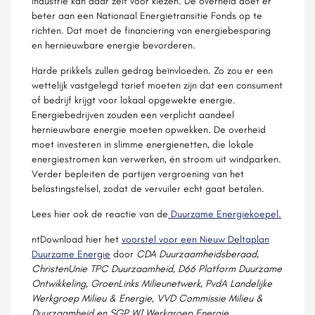
industrie kan daar zelf voor kiezen. De overheid doet er
beter aan een Nationaal Energietransitie Fonds op te
richten. Dat moet de financiering van energiebesparing
en hernieuwbare energie bevorderen.
Harde prikkels zullen gedrag beïnvloeden. Zo zou er een
wettelijk vastgelegd tarief moeten zijn dat een consument
of bedrijf krijgt voor lokaal opgewekte energie.
Energiebedrijven zouden een verplicht aandeel
hernieuwbare energie moeten opwekken. De overheid
moet investeren in slimme energienetten, die lokale
energiestromen kan verwerken, én stroom uit windparken.
Verder bepleiten de partijen vergroening van het
belastingstelsel, zodat de vervuiler echt gaat betalen.
Lees hier ook de reactie van de
Duurzame Energiekoepel.
ntDownload hier het
voorstel voor een Nieuw Deltaplan
Duurzame Energie
door
CDA Duurzaamheidsberaad,
ChristenUnie TPC Duurzaamheid, D66 Platform Duurzame
Ontwikkeling, GroenLinks Milieunetwerk, PvdA Landelijke
Werkgroep Milieu & Energie, VVD Commissie Milieu &
Duurzaamheid en SGP WI Werkgroep Energie
.