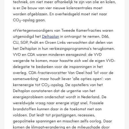
techniek, om niet meer afhankelijk te zijn van olie en kolen,
is er.De bouw van vier nieuwe kolencentrales moet
worden afgeblazen. En overheidsgeld moet niet naar
CO
-opslag gaan.
2
ntVertegenwoordigers van Tweede Kamerfracties waren
uitgenodigd het
Deltaplan
in ontvangst te nemen. D66,
CU, SGP, PvdA en Groen Links verwachten dat delen van
het Deltaplan in hun verkiezingsprogramma’s terugkomen.
VVD en CDA waren minderen eensgezind: de VVD
weigerde te komen, maar haastte zich wel de eigen VVD-
delegatie te bedanken voor de inspanningen in het
overleg. CDA-fractievoorzitter Van Geel had ’lof voor de
samenwerking’ maar houdt liever ’alle opties open’: van
kernenergie tot CO
-opslag. De opstellers van het
2
Deltaplan constateren dat de urgentie van het
energieprobleem onderschat wordt in Nederland. De
wereldwijde vraag naar energie stijgt snel. Fossiele
brandstoffen kunnen daar in de toekomst niet aan
voldoen. Dat leidt tot prijsstijgingen, recessies,
geopolitieke spanningen en misschien zelfs oorlog. Daar
komen de klimaatverandering en de milieuschade door