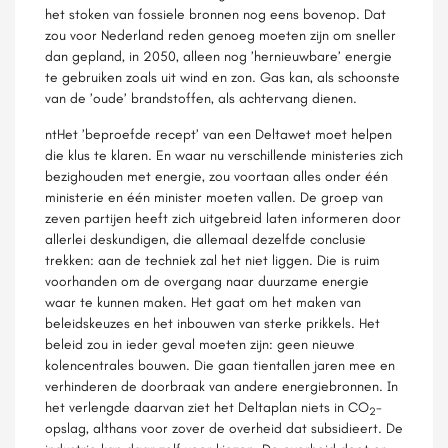
het stoken van fossiele bronnen nog eens bovenop. Dat
zou voor Nederland reden genoeg moeten zijn om sneller
dan gepland, in 2050, alleen nog ’hernieuwbare’ energie
te gebruiken zoals uit wind en zon. Gas kan, als schoonste
van de ’oude’ brandstoffen, als achtervang dienen.
ntHet ’beproefde recept’ van een Deltawet moet helpen
die klus te klaren. En waar nu verschillende ministeries zich
bezighouden met energie, zou voortaan alles onder één
ministerie en één minister moeten vallen. De groep van
zeven partijen heeft zich uitgebreid laten informeren door
allerlei deskundigen, die allemaal dezelfde conclusie
trekken: aan de techniek zal het niet liggen. Die is ruim
voorhanden om de overgang naar duurzame energie
waar te kunnen maken. Het gaat om het maken van
beleidskeuzes en het inbouwen van sterke prikkels. Het
beleid zou in ieder geval moeten zijn: geen nieuwe
kolencentrales bouwen. Die gaan tientallen jaren mee en
verhinderen de doorbraak van andere energiebronnen. In
het verlengde daarvan ziet het Deltaplan niets in CO
-
2
opslag, althans voor zover de overheid dat subsidieert. De