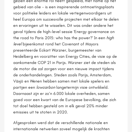
gezien een enorme rol heeft gespeeld, met name op het
gebied van olie - is een inspirerende ontmoetingsplaats
voor politieke leiders en lokale vertegenwoordigers uit
heel Europa om succesvolle projecten met elkaar te delen
en ervaringen uit te wisselen. Dit was onder andere het
geval tijdens de high-level sessie 'Energy governance on
the road to Paris 2015: who has the power?' In een
high
level
bijeenkomst rond het Covenant of Mayors
presenteerde Eckart Würzner, burgemeester van
Heidelberg en voorzitter van Energy Cities, de visie op de
aankomende COP 21 in Parijs. Würzner ziet de steden als
de motor die zal zorgen voor een nieuwe impact tijdens
de onderhandelingen. Steden zoals Parijs, Amsterdam,
Växjö en Wenen hebben samen met lokale spelers en
partijen een
lowcarbon
langetermijn visie ontwikkeld.
Daarnaast zijn er zo’n 6.000 lokale overheden, samen
goed voor een kwart van de Europese bevolking, die zich
tot doel hebben gesteld om in elk geval 20% minder
emissies uit te stoten in 2020.
Afgesproken werd dat de verschillende nationale en
internationale netwerken zoveel mogelijk de krachten