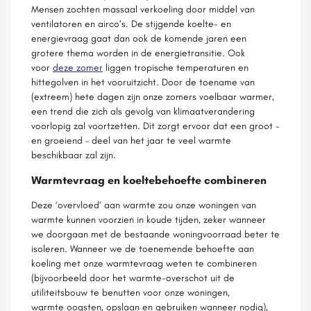
Mensen zochten massaal verkoeling door middel van
ventilatoren en airco’s. De stijgende koelte- en
energievraag gaat dan ook de komende jaren een
grotere thema worden in de energietransitie. Ook
voor
deze zomer
liggen tropische temperaturen en
hittegolven in het vooruitzicht. Door de toename van
(extreem) hete dagen zijn onze zomers voelbaar warmer,
een trend die zich als gevolg van klimaatverandering
voorlopig zal voortzetten. Dit zorgt ervoor dat een groot –
en groeiend – deel van het jaar te veel warmte
beschikbaar zal zijn.
Warmtevraag en koeltebehoefte combineren
Deze ‘overvloed’ aan warmte zou onze woningen van
warmte kunnen voorzien in koude tijden, zeker wanneer
we doorgaan met de bestaande woningvoorraad beter te
isoleren. Wanneer we de toenemende behoefte aan
koeling met onze warmtevraag weten te combineren
(bijvoorbeeld door het warmte-overschot uit de
utiliteitsbouw te benutten voor onze woningen,
warmte oogsten, opslaan en gebruiken wanneer nodig),