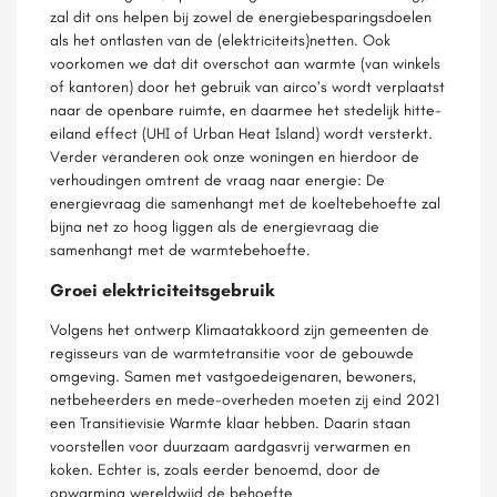
zal dit ons helpen bij zowel de energiebesparingsdoelen
als het ontlasten van de (elektriciteits)netten. Ook
voorkomen we dat dit overschot aan warmte (van winkels
of kantoren) door het gebruik van airco’s wordt verplaatst
naar de openbare ruimte, en daarmee het stedelijk hitte-
eiland effect (UHI of Urban Heat Island) wordt versterkt.
Verder veranderen ook onze woningen en hierdoor de
verhoudingen omtrent de vraag naar energie: De
energievraag die samenhangt met de koeltebehoefte zal
bijna net zo hoog liggen als de energievraag die
samenhangt met de warmtebehoefte.
Groei elektriciteitsgebruik
Volgens het ontwerp Klimaatakkoord zijn gemeenten de
regisseurs van de warmtetransitie voor de gebouwde
omgeving. Samen met vastgoedeigenaren, bewoners,
netbeheerders en mede-overheden moeten zij eind 2021
een Transitievisie Warmte klaar hebben. Daarin staan
voorstellen voor duurzaam aardgasvrij verwarmen en
koken. Echter is, zoals eerder benoemd, door de
opwarming wereldwijd de behoefte