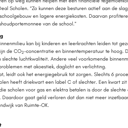
uren op weg kunnen helpen met een financiële tegemoetko
al Scholen. “Zo kunnen deze besturen actief aan de sla
schoolgebouw en lagere energiekosten. Daarvan profiteren 
ishoudportemonnee van de school.”
og
binnenmilieu kan bij kinderen en leerkrachten leiden tot ge
zijn de CO
-concentratie en binnentemperatuur te hoog. Di
2
 slechte luchtkwaliteit. Andere veel voorkomende binnenm
problemen met akoestiek, daglicht en verlichting.
at, leidt ook het energiegebruik tot zorgen. Slechts 6 proc
len heeft driekwart een label C of slechter. Een kwart zit
ie scholen voor gas en elektra betalen is door de slechte 
Daardoor gaat geld verloren dat dan niet meer inzetbaar 
andwijk van Ruimte-OK.
t