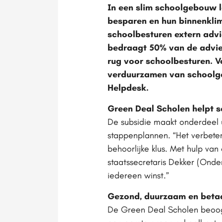
In een slim schoolgebouw l
besparen en hun binnenklim
schoolbesturen extern adv
bedraagt 50% van de advies
rug voor schoolbesturen. V
verduurzamen van schoolge
Helpdesk.
Green Deal Scholen helpt 
De subsidie maakt onderdeel 
stappenplannen. “Het verbete
behoorlijke klus. Met hulp va
staatssecretaris Dekker (Onde
iedereen winst.”
Gezond, duurzaam en beta
De Green Deal Scholen beoogt