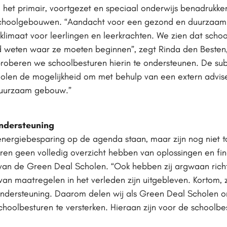
 het primair, voortgezet en speciaal onderwijs benadrukk
schoolgebouwen. “Aandacht voor een gezond en duurzaam 
kklimaat voor leerlingen en leerkrachten. We zien dat schoo
tijd weten waar ze moeten beginnen”, zegt Rinda den Besten
oberen we schoolbesturen hierin te ondersteunen. De subs
holen de mogelijkheid om met behulp van een extern advis
duurzaam gebouw.”
ondersteuning
nergiebesparing op de agenda staan, maar zijn nog niet 
ren geen volledig overzicht hebben van oplossingen en fi
n de Green Deal Scholen. “Ook hebben zij argwaan richt
van maatregelen in het verleden zijn uitgebleven. Kortom
 ondersteuning. Daarom delen wij als Green Deal Scholen o
hoolbesturen te versterken. Hieraan zijn voor de schoolbe