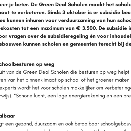
eer je beter. De Green Deal Scholen maakt het schole
aat te verbeteren. Sinds 3 oktober is er subsidie b
ies kunnen inhuren voor verduurzaming van hun scho
kosten tot een maximum van € 3.500. De subsidie is 
oor vragen over de subsidieregeling én voor inhoudel
bouwen kunnen scholen en gemeenten terecht bij de
schoolbesturen op weg
uit van de Green Deal Scholen die besturen op weg helpt 
ren van het binnenklimaat op school of het groener maken
n experts wordt het voor scholen makkelijker om verbetering
rwijs). “Schone lucht, een lage energierekening en een pret
albaar
 een gezond, duurzaam en ook betaalbaar schoolgebouw. 