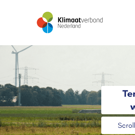
Te
w
Scrol