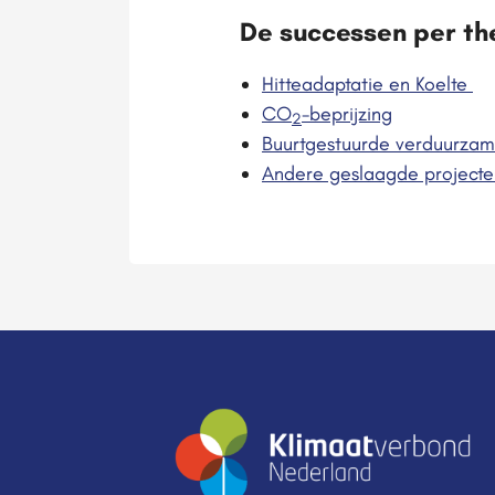
De successen per t
Hitteadaptatie en Koelte
CO
-beprijzing
2
Buurtgestuurde verduurzam
Andere geslaagde projecte