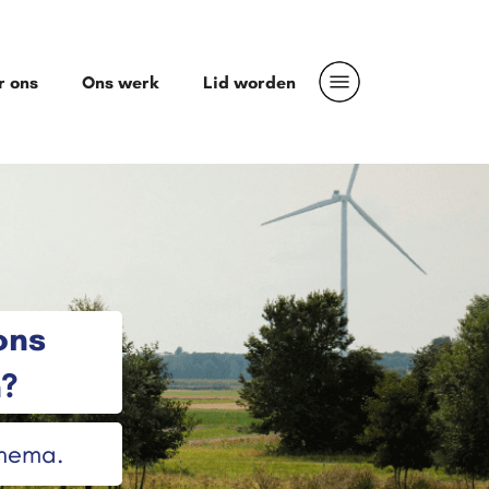
r ons
Ons werk
Lid worden
ons
n?
thema.