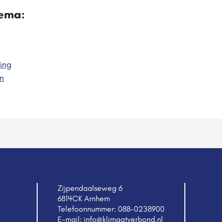
hema:
ing
n
Zijpendaalseweg 6
6814CK Arnhem
Telefoonnummer:
088-0238900
E-mail:
info@klimaatverbond.nl