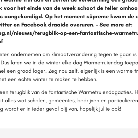
k voor het einde van de week schoot de teller omhoo
s aangekondigd. Op het moment sûpreme kwam de en
witter en Facebook draaide overuren. - See more at:
.nl/nieuws/terugblik-op-een-fantastische-warmetr
uf
oeten ondernemen om klimaatverandering tegen te gaan is
Dus laten we in de winter elke dag Warmetruiendag toepa
l een graad lager. Zeg nou zelf, eigenlijk is een warme tr
met een echte winter te maken te hebben.
een terugblik van de fantastische Warmetruiendagacties. 
t alles wat scholen, gemeentes, bedrijven en particuliere
ordt er in ieder geval blij van, hopelijk jullie ook!