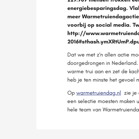
energiebesparingsdag. Vla
meer Warmetruiendagactie
voorbij op social media. T
http://www.warmetruiendag
2016#sthash.ymXRtUmP.dp
Dat we met z'n allen actie m
doorgedrongen in Nederland. 
warme trui aan en zet de kache
heb je ten minste het gevoel 
Op
warmetruiendag.nl
zie je 
een selectie moesten maken ui
hele team van Warmetruiendag w