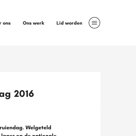
r ons
Ons werk
Lid worden
ag 2016
ruiendag. Welgeteld
lager op de nationale