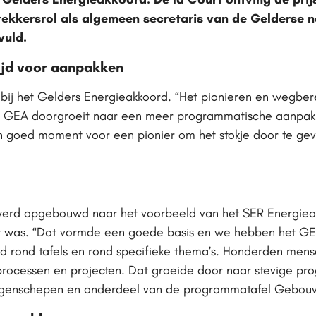
ekkersrol als algemeen secretaris van de Gelderse n
vuld.
tijd voor aanpakken
 bij het Gelders Energieakkoord. “Het pionieren en wegbere
t het GEA doorgroeit naar een meer programmatische aanpa
 goed moment voor een pionier om het stokje door te geven
erd opgebouwd naar het voorbeeld van het SER Energieakk
 was. “Dat vormde een goede basis en we hebben het GEA
rd rond tafels en rond specifieke thema’s. Honderden me
rocessen en projecten. Dat groeide door naar stevige pro
aggenschepen en onderdeel van de programmatafel Gebo