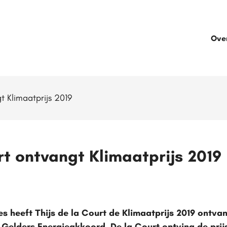
Ove
t Klimaatprijs 2019
rt ontvangt Klimaatprijs 2019
s heeft Thijs de la Court de Klimaatprijs 2019 ontva
t Gelders Energieakkoord. De la Court ontving de prij