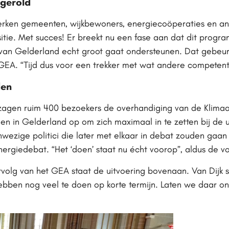
gerold
werken gemeenten, wijkbewoners, energiecoöperaties en 
tie. Met succes! Er breekt nu een fase aan dat dit progr
e van Gelderland echt groot gaat ondersteunen. Dat gebeu
EA. “Tijd dus voor een trekker met wat andere competenti
den
agen ruim 400 bezoekers de overhandiging van de Klimaatp
en in Gelderland op om zich maximaal in te zetten bij de u
anwezige politici die later met elkaar in debat zouden gaan
ergiedebat. “Het ‘doen’ staat nu écht voorop”, aldus de vo
ervolg van het GEA staat de uitvoering bovenaan. Van Dijk 
bben nog veel te doen op korte termijn. Laten we daar o