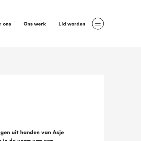
r ons
Ons werk
Lid worden
ngen uit handen van Asje
s in de vorm van een