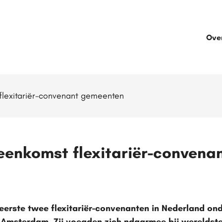
Ove
 flexitariër-convenant gemeenten
jeenkomst flexitariër-conven
 eerste twee flexitariër-convenanten in Nederland o
msterdam. Zij voegden zich ndaarmee bij wereldste