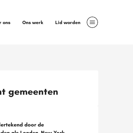
r ons
Ons werk
Lid worden
ant gemeenten
ndertekend door de
den als Londen, New York,