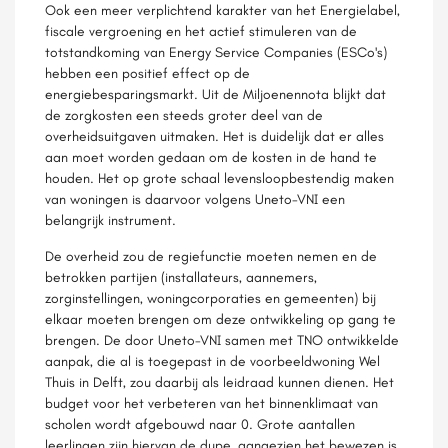
Ook een meer verplichtend karakter van het Energielabel,
fiscale vergroening en het actief stimuleren van de
totstandkoming van Energy Service Companies (ESCo's)
hebben een positief effect op de
energiebesparingsmarkt. Uit de Miljoenennota blijkt dat
de zorgkosten een steeds groter deel van de
overheidsuitgaven uitmaken. Het is duidelijk dat er alles
aan moet worden gedaan om de kosten in de hand te
houden. Het op grote schaal levensloopbestendig maken
van woningen is daarvoor volgens Uneto-VNI een
belangrijk instrument.
De overheid zou de regiefunctie moeten nemen en de
betrokken partijen (installateurs, aannemers,
zorginstellingen, woningcorporaties en gemeenten) bij
elkaar moeten brengen om deze ontwikkeling op gang te
brengen. De door Uneto-VNI samen met TNO ontwikkelde
aanpak, die al is toegepast in de voorbeeldwoning Wel
Thuis in Delft, zou daarbij als leidraad kunnen dienen. Het
budget voor het verbeteren van het binnenklimaat van
scholen wordt afgebouwd naar 0. Grote aantallen
leerlingen zijn hiervan de dupe, aangezien het bewezen is