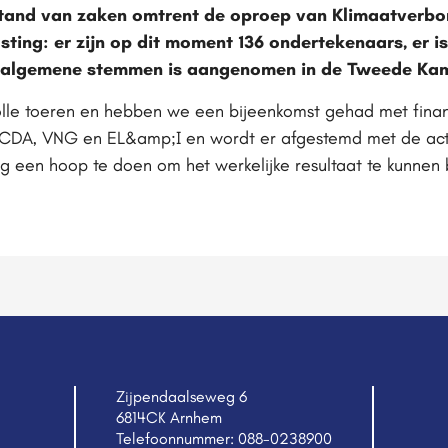
stand van zaken omtrent de oproep van Klimaatverbon
sting: er zijn op dit moment 136 ondertekenaars, er 
t algemene stemmen is aangenomen in de Tweede Ka
olle toeren en hebben we een bijeenkomst gehad met financ
CDA, VNG en EL&amp;I en wordt er afgestemd met de acti
og een hoop te doen om het werkelijke resultaat te kunne
Zijpendaalseweg 6
6814CK Arnhem
Telefoonnummer:
088-0238900