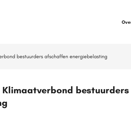
Ove
rbond bestuurders afschaffen energiebelasting
 Klimaatverbond bestuurders 
ng