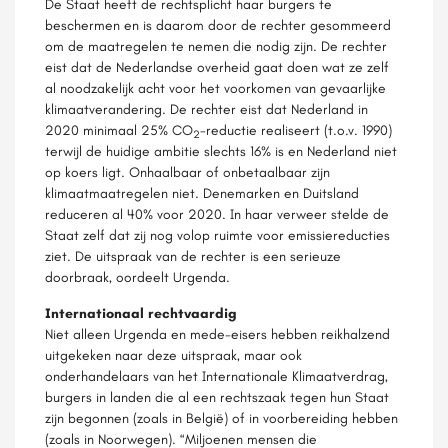
De Staat heeft de rechtsplicht haar burgers te
beschermen en is daarom door de rechter gesommeerd
om de maatregelen te nemen die nodig zijn. De rechter
eist dat de Nederlandse overheid gaat doen wat ze zelf
al noodzakelijk acht voor het voorkomen van gevaarlijke
klimaatverandering. De rechter eist dat Nederland in
2020 minimaal 25% CO
-reductie realiseert (t.o.v. 1990)
2
terwijl de huidige ambitie slechts 16% is en Nederland niet
op koers ligt. Onhaalbaar of onbetaalbaar zijn
klimaatmaatregelen niet. Denemarken en Duitsland
reduceren al 40% voor 2020. In haar verweer stelde de
Staat zelf dat zij nog volop ruimte voor emissiereducties
ziet. De uitspraak van de rechter is een serieuze
doorbraak, oordeelt Urgenda.
Internationaal rechtvaardig
Niet alleen Urgenda en mede-eisers hebben reikhalzend
uitgekeken naar deze uitspraak, maar ook
onderhandelaars van het Internationale Klimaatverdrag,
burgers in landen die al een rechtszaak tegen hun Staat
zijn begonnen (zoals in België) of in voorbereiding hebben
(zoals in Noorwegen). “Miljoenen mensen die