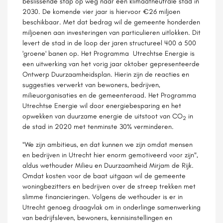
beslissende stap op weg naar een klimaatneutrale stad in
2030. De komende vier jaar is hiervoor €26 miljoen
beschikbaar. Met dat bedrag wil de gemeente honderden
miljoenen aan investeringen van particulieren uitlokken. Dit
levert de stad in de loop der jaren structureel 400 á 500
'groene' banen op. Het Programma Utrechtse Energie is
een uitwerking van het vorig jaar oktober gepresenteerde
Ontwerp Duurzaamheidsplan. Hierin zijn de reacties en
suggesties verwerkt van bewoners, bedrijven,
milieuorganisaties en de gemeenteraad. Het Programma
Utrechtse Energie wil door energiebesparing en het
opwekken van duurzame energie de uitstoot van CO
in
2
de stad in 2020 met tenminste 30% verminderen.
"We zijn ambitieus, en dat kunnen we zijn omdat mensen
en bedrijven in Utrecht hier enorm gemotiveerd voor zijn",
aldus wethouder Milieu en Duurzaamheid Mirjam de Rijk.
Omdat kosten voor de baat uitgaan wil de gemeente
woningbezitters en bedrijven over de streep trekken met
slimme financieringen. Volgens de wethouder is er in
Utrecht genoeg draagvlak om in onderlinge samenwerking
van bedrijfsleven, bewoners, kennisinstellingen en