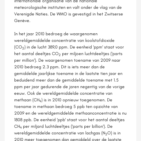
internationale organisatie van de nationale
meteorologische instituten en valt onder de vlag van de
Verenigde Naties. De WMO is gevestigd in het Zwitserse
Genève.
In het jaar 2010 bedroeg de waargenomen
wereldgemiddelde concentratie van koolstofdioxide
(CO
) in de lucht 389,0 ppm. De eenheid 'ppm' staat voor
2
het aantal deeltjes CO
per miljoen luchtdeeltjes ('parts
2
per million'). De waargenomen toename van 2009 naar
2010 bedroeg 2.3 ppm. Dit is iets meer dan de
gemiddelde jaarlijkse toename in de laatste tien jaar en
beduidend meer dan de gemiddelde toename met 1.5
ppm per jaar gedurende de jaren negentig van de vorige
eeuw. Ook de wereldgemiddelde concentratie van
methaan (CH
) is in 2010 opnieuw toegenomen. De
4
toename in methaan bedroeg 5 ppb ten opzichte van
2009 en de wereldgemiddelde methaanconcentratie is nu
1808 ppb. De eenheid 'ppb' staat voor het aantal deeltjes
CH
per miljard luchtdeeltjes ('parts per billion'). De
4
wereldgemiddelde concentratie van lachgas (N
O) is in
2
2010 meer toegenomen dan gemiddeld over de laatste