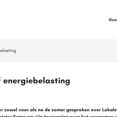
Ove
elasting
f energiebelasting
r zowel voor als na de zomer gesproken over Lokale 
inister Kamp om zijn toezegging over het wegnemen v