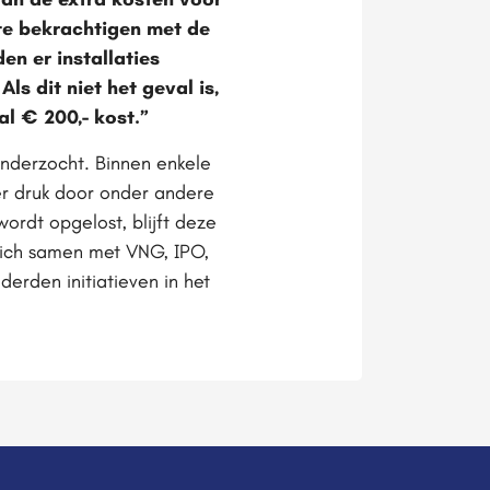
te bekrachtigen met de
en er installaties
s dit niet het geval is,
l € 200,- kost.”
onderzocht. Binnen enkele
der druk door onder andere
ordt opgelost, blijft deze
zich samen met VNG, IPO,
derden initiatieven in het