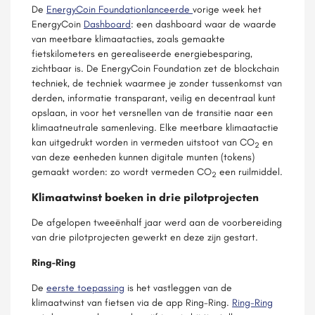
De
EnergyCoin Foundation
lanceerde
vorige week het
EnergyCoin
Dashboard
: een dashboard waar de waarde
van meetbare klimaatacties, zoals gemaakte
fietskilometers en gerealiseerde energiebesparing,
zichtbaar is. De EnergyCoin Foundation zet de blockchain
techniek, de techniek waarmee je zonder tussenkomst van
derden, informatie transparant, veilig en decentraal kunt
opslaan, in voor het versnellen van de transitie naar een
klimaatneutrale samenleving. Elke meetbare klimaatactie
kan uitgedrukt worden in vermeden uitstoot van CO
en
2
van deze eenheden kunnen digitale munten (tokens)
gemaakt worden: zo wordt vermeden CO
een ruilmiddel.
2
Klimaatwinst boeken in drie pilotprojecten
De afgelopen tweeënhalf jaar werd aan de voorbereiding
van drie pilotprojecten gewerkt en deze zijn gestart.
Ring-Ring
De
eerste toepassing
is het vastleggen van de
klimaatwinst van fietsen via de app Ring-Ring.
Ring-Ring