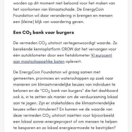
worden op dit moment niet beloond voor het maken van
het voorkomen van klimaatschade. De EnergyCoin
Foundation wil daar verandering in brengen en mensen
een (kleine) blijk van waardering geven.
Een CO
bank voor burgers
2
De vermeden CO
uitstoot vertegenwoordigt waarde. Zo
2
berekende kennisplatform CROW dat het vervangen voor
één autokilometer door een fietskilometer
41 eurocent
aan maatschappelijke baten
oplevert.
De EnergyCoin Foundation wil graag samen met
gemeenten, provincies en waterschappen op zoek naar
manieren om klimaatvriendelijke keuzes van individuen te
belonen en de “CO
bank van burgers” die het dashboard
2
ook is, in te zetten als manier om de verduurzaming lokaal
aan te jagen. Zijn er stakeholders die klimaatvriendelijke
keuzes willen stimuleren? En kunnen we de waarde van
deze vermeden CO
uitstoot inzetten voor bijvoorbeeld
2
een lokaal zonne-energieproject of om mensen te helpen
te besparen en zo lokaal energiearmoede te bestrijden?