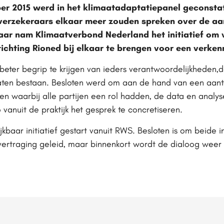
r 2015 werd in het klimaatadaptatiepanel geconstat
 verzekeraars elkaar meer zouden spreken over de a
jaar nam Klimaatverbond Nederland het initiatief o
tichting Rioned bij elkaar te brengen voor een verke
beter begrip te krijgen van ieders verantwoordelijkheden,d
gaten bestaan. Besloten werd om aan de hand van een aan
den waarbij alle partijen een rol hadden, de data en analy
vanuit de praktijk het gesprek te concretiseren.
jkbaar initiatief gestart vanuit RWS. Besloten is om beide in
vertraging geleid, maar binnenkort wordt de dialoog weer