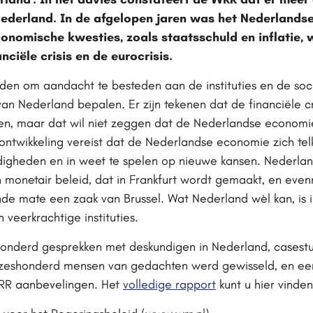
ederland. In de afgelopen jaren was het Nederlands
onomische kwesties, zoals staatsschuld en inflatie,
ciële crisis en de eurocrisis.
den om aandacht te besteden aan de instituties en de soci
n Nederland bepalen. Er zijn tekenen dat de financiële cri
men, maar dat wil niet zeggen dat de Nederlandse econom
 ontwikkeling vereist dat de Nederlandse economie zich t
gheden en in weet te spelen op nieuwe kansen. Nederland
 monetair beleid, dat in Frankfurt wordt gemaakt, en eve
de mate een zaak van Brussel. Wat Nederland wèl kan, is 
veerkrachtige instituties.
nderd gesprekken met deskundigen in Nederland, casestu
zeshonderd mensen van gedachten werd gewisseld, en een
 WRR aanbevelingen. Het
volledige rapport
kunt u hier vinden