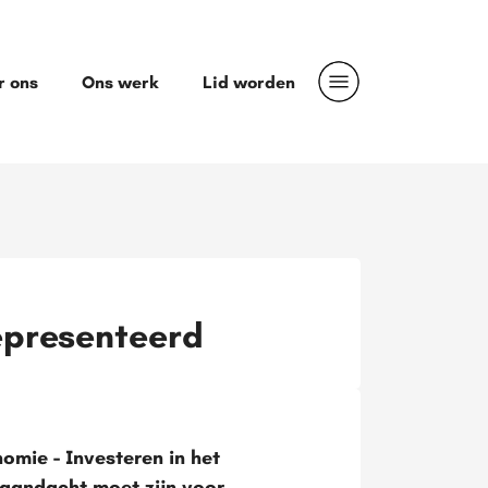
r ons
Ons werk
Lid worden
epresenteerd
mie - Investeren in het
 aandacht moet zijn voor