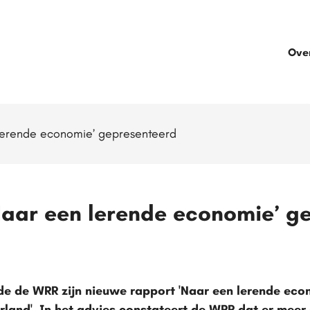
Ove
lerende economie’ gepresenteerd
aar een lerende economie’ g
 de WRR zijn nieuwe rapport 'Naar een lerende econo
and'. In het advies constateert de WRR dat er meer