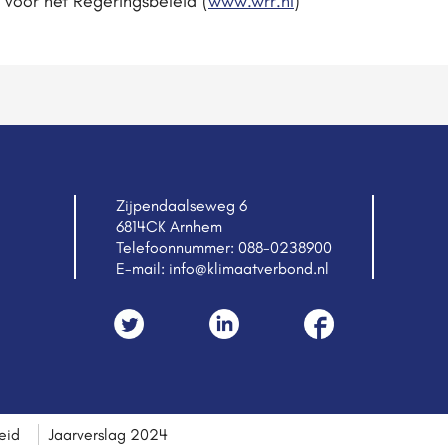
 voor het Regeringsbeleid (
www.wrr.nl
)
Zijpendaalseweg 6
6814CK Arnhem
Telefoonnummer:
088-0238900
E-mail:
info@klimaatverbond.nl
eid
Jaarverslag 2024