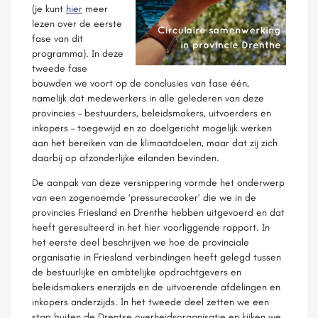
(je kunt
hier
meer
lezen over de eerste
fase van dit
programma). In deze
tweede fase
bouwden we voort op de conclusies van fase één,
namelijk dat medewerkers in alle gelederen van deze
provincies – bestuurders, beleidsmakers, uitvoerders en
inkopers – toegewijd en zo doelgericht mogelijk werken
aan het bereiken van de klimaatdoelen, maar dat zij zich
daarbij op afzonderlijke eilanden bevinden.
De aanpak van deze versnippering vormde het onderwerp
van een zogenoemde ‘pressurecooker’ die we in de
provincies Friesland en Drenthe hebben uitgevoerd en dat
heeft geresulteerd in het hier voorliggende rapport. In
het eerste deel beschrijven we hoe de provinciale
organisatie in Friesland verbindingen heeft gelegd tussen
de bestuurlijke en ambtelijke opdrachtgevers en
beleidsmakers enerzijds en de uitvoerende afdelingen en
inkopers anderzijds. In het tweede deel zetten we een
stap buiten de Drentse overheidsorganisatie en kijken we