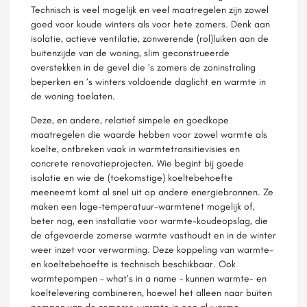
Technisch is veel mogelijk en veel maatregelen zijn zowel
goed voor koude winters als voor hete zomers. Denk aan
isolatie, actieve ventilatie, zonwerende (rol)luiken aan de
buitenzijde van de woning, slim geconstrueerde
overstekken in de gevel die ’s zomers de zoninstraling
beperken en ’s winters voldoende daglicht en warmte in
de woning toelaten.
Deze, en andere, relatief simpele en goedkope
maatregelen die waarde hebben voor zowel warmte als
koelte, ontbreken vaak in warmtetransitievisies en
concrete renovatieprojecten. Wie begint bij goede
isolatie en wie de (toekomstige) koeltebehoefte
meeneemt komt al snel uit op andere energiebronnen. Ze
maken een lage-temperatuur-warmtenet mogelijk of,
beter nog, een installatie voor warmte-koudeopslag, die
de afgevoerde zomerse warmte vasthoudt en in de winter
weer inzet voor verwarming. Deze koppeling van warmte-
en koeltebehoefte is technisch beschikbaar. Ook
warmtepompen – what’s in a name – kunnen warmte- en
koeltelevering combineren, hoewel het alleen naar buiten