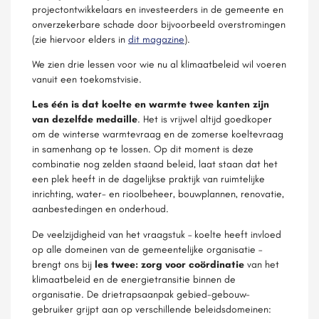
projectontwikkelaars en investeerders in de gemeente en
onverzekerbare schade door bijvoorbeeld overstromingen
(zie hiervoor elders in
dit magazine
).
We zien drie lessen voor wie nu al klimaatbeleid wil voeren
vanuit een toekomstvisie.
Les één is dat koelte en warmte twee kanten zijn
van dezelfde medaille
. Het is vrijwel altijd goedkoper
om de winterse warmtevraag en de zomerse koeltevraag
in samenhang op te lossen. Op dit moment is deze
combinatie nog zelden staand beleid, laat staan dat het
een plek heeft in de dagelijkse praktijk van ruimtelijke
inrichting, water- en rioolbeheer, bouwplannen, renovatie,
aanbestedingen en onderhoud.
De veelzijdigheid van het vraagstuk – koelte heeft invloed
op alle domeinen van de gemeentelijke organisatie –
brengt ons bij
les twee: zorg voor coördinatie
van het
klimaatbeleid en de energietransitie binnen de
organisatie. De drietrapsaanpak gebied-gebouw-
gebruiker grijpt aan op verschillende beleidsdomeinen: