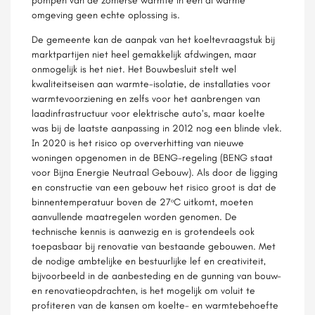
pompen van de zomerse warmte in een al warme
omgeving geen echte oplossing is.
De gemeente kan de aanpak van het koeltevraagstuk bij
marktpartijen niet heel gemakkelijk afdwingen, maar
onmogelijk is het niet. Het Bouwbesluit stelt wel
kwaliteitseisen aan warmte-isolatie, de installaties voor
warmtevoorziening en zelfs voor het aanbrengen van
laadinfrastructuur voor elektrische auto’s, maar koelte
was bij de laatste aanpassing in 2012 nog een blinde vlek.
In 2020 is het risico op oververhitting van nieuwe
woningen opgenomen in de BENG-regeling (BENG staat
voor Bijna Energie Neutraal Gebouw). Als door de ligging
en constructie van een gebouw het risico groot is dat de
binnentemperatuur boven de 27ᵒC uitkomt, moeten
aanvullende maatregelen worden genomen. De
technische kennis is aanwezig en is grotendeels ook
toepasbaar bij renovatie van bestaande gebouwen. Met
de nodige ambtelijke en bestuurlijke lef en creativiteit,
bijvoorbeeld in de aanbesteding en de gunning van bouw-
en renovatieopdrachten, is het mogelijk om voluit te
profiteren van de kansen om koelte- en warmtebehoefte