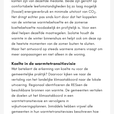
kanten zijn van dezelfde medaille. Beide zijn gericht op
comfortabele leefomstandigheden bij zo laag mogelijk
(fossiel) energieverbruik en minimale uitstoot van CO
.
2
Het dringt echter pas sinds kort door dat het koppelen
van de winterse warmtebehoefte en de zomerse
koeltebehoefte noodzakelijk én profijtelijk is. Voor een
deel helpen dezelfde maatregelen. Isolatie houdt de
warmte in de winter binnenshuis en helpt ook om deze op
de heetste momenten van de zomer buiten te sluiten.
Maar het antwoord op steeds warmere zomers vraagt om
meer aanpassingen en niet alleen in de woning.
Koelte in de warmtetransitievisie
Wat betekent de erkenning van koelte nu voor de
gemeentelijke praktijk? Daarvoor kijken we naar de
vertaling van het landelijke klimaatakkoord naar de lokale
uitvoering. Regionaal identificeren de RESsen de
beschikbare bronnen van warmte. De gemeenten vertalen
de doelen uit het klimaatakkoord in een
warmtetransitievisie en vervolgens in
wijkuitvoeringsplannen. Inmiddels hebben vrijwel alle
gemeenten in hun warmtetransitievisies beschreven hoe