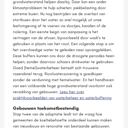
grondwaterstand helpen daarbij. Daar kan een ander
klimaatprobleem te hulp schieten: piekbelasting door
extreme buien. Nu nog bestrijden we de overlast van
stortbuien door het water zo snel mogelijk uit onze
leefomgeving af te voeren via slootjes, kanalen of de
riolering. Een eerste begin van aanpassing is het
vertragen van de afvoer, bijvoorbeeld door wadi’s te
gebruiken in plaats van het riool. Een volgende stap is om
het overvloedige water te geleiden naar opvangplekken.
Deze buffers kunnen ons door de droogste periodes heen
helpen, zonder daarvoor schaars drinkwater te gebruiken.
Goed (hemel)waterbeheer betaalt zich trouwens
razendsnel terug. Rioolwaterzuivering is goedkoper
zonder de verdunning met hemelwater. En het handhaven
van een voldoende hoge grondwaterstand voorkomt ook
verzakking van gebouwen.
Lees hier over
praktijkvoorbeelden van waterbeheer en waterbuffering
.
Gebouwen toekomstbestendig
Stap twee van de adaptatie leidt tot de vraag hoe
gemeenten de koeltebehoefte onderdeel kunnen maken
van nieuwbouw en renovatie van bestaande gebouwen.