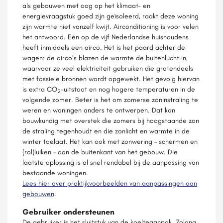
als gebouwen met oog op het klimaat- en
energievraagstuk goed zijn geïsoleerd, raakt deze woning
zijn warmte niet vanzelf kwijt. Airconditioning is voor velen
het antwoord. Eén op de vijf Nederlandse huishoudens
heeft inmiddels een airco. Het is het paard achter de
wagen: de airco’s blazen de warmte de buitenlucht in,
waarvoor ze veel elektriciteit gebruiken die grotendeels
met fossiele bronnen wordt opgewekt. Het gevolg hiervan
is extra CO
-uitstoot en nog hogere temperaturen in de
2
volgende zomer. Beter is het om zomerse zoninstraling te
weren en woningen anders te ontwerpen. Dat kan
bouwkundig met overstek die zomers bij hoogstaande zon
de straling tegenhoudt en die zonlicht en warmte in de
winter toelaat. Het kan ook met zonwering – schermen en
(rol)luiken – aan de buitenkant van het gebouw. Die
laatste oplossing is al snel rendabel bij de aanpassing van
bestaande woningen.
Lees hier over praktijkvoorbeelden van aanpassingen aan
gebouwen
.
Gebruiker ondersteunen
De gebruiker is het sluitstuk van de koelteaanpak. Zolang