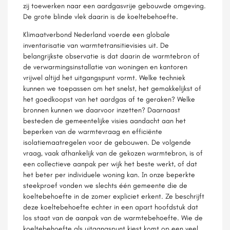
zij toewerken naar een aardgasvrije gebouwde omgeving.
De grote blinde vlek daarin is de koeltebehoefte.
Klimaatverbond Nederland voerde een globale
inventarisatie van warmtetransitievisies uit. De
belangrijkste observatie is dat daarin de warmtebron of
de verwarmingsinstallatie van woningen en kantoren
vrijwel altijd het uitgangspunt vormt. Welke techniek
kunnen we toepassen om het snelst, het gemakkelijkst of
het goedkoopst van het aardgas af te geraken? Welke
bronnen kunnen we daarvoor inzetten? Daarnaast
besteden de gemeentelijke visies aandacht aan het
beperken van de warmtevraag en efficiënte
isolatiemaatregelen voor de gebouwen. De volgende
vraag, vaak afhankelijk van de gekozen warmtebron, is of
een collectieve aanpak per wijk het beste werkt, of dat
het beter per individuele woning kan. In onze beperkte
steekproef vonden we slechts één gemeente die de
koeltebehoefte in de zomer expliciet erkent. Ze beschrijft
deze koeltebehoefte echter in een apart hoofdstuk dat
los staat van de aanpak van de warmtebehoefte. Wie de
koeltebehoefte als uitgangspunt kiest komt op een veel