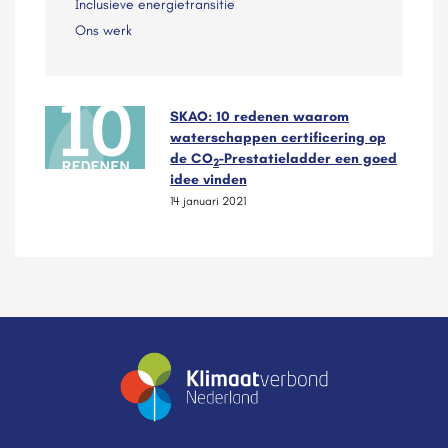
Inclusieve energietransitie
Ons werk
SKAO: 10 redenen waarom
waterschappen certificering op
de CO
-Prestatieladder een goed
2
idee vinden
14 januari 2021