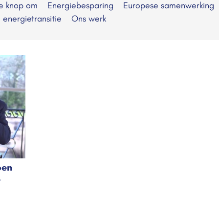
de knop om
Energiebesparing
Europese samenwerking
e energietransitie
Ons werk
oen
r