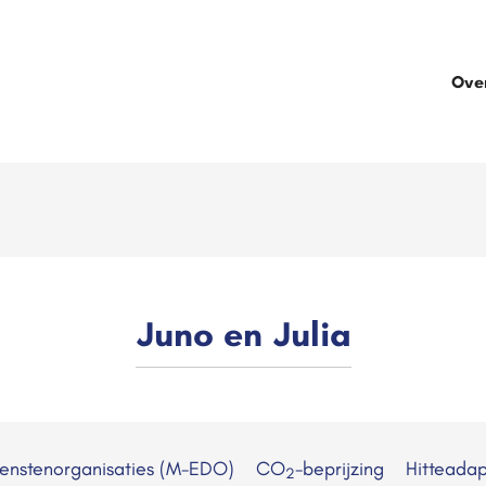
Ove
Juno en Julia
ienstenorganisaties (M-EDO)
CO
-beprijzing
Hitteadap
2