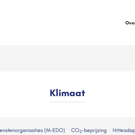
Ove
Klimaat
ienstenorganisaties (M-EDO)
CO
-beprijzing
Hitteadap
2