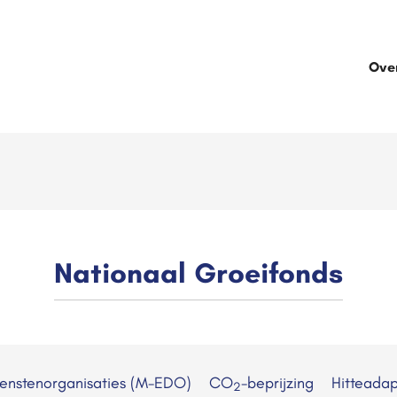
Ove
Nationaal Groeifonds
ienstenorganisaties (M-EDO)
CO
-beprijzing
Hitteadap
2