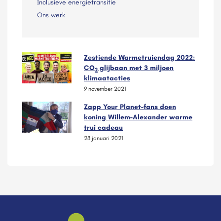
Inclusieve energietransitie
Ons werk
Zestiende Warmetruiendag 2022:
CO
glijbaan met 3 miljoen
2
klimaatacties
9 november 2021
Zapp Your Planet-fans doen
koning Willem-Alexander warme
trui cadeau
28 januari 2021